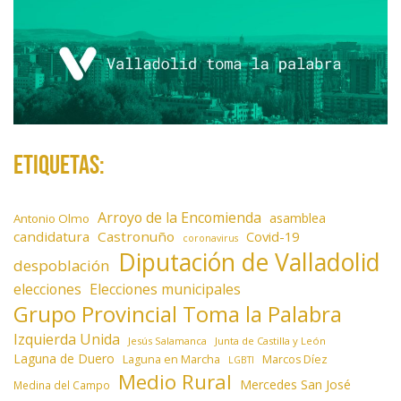
Etiquetas:
Arroyo de la Encomienda
asamblea
Antonio Olmo
candidatura
Castronuño
Covid-19
coronavirus
Diputación de Valladolid
despoblación
elecciones
Elecciones municipales
Grupo Provincial Toma la Palabra
Izquierda Unida
Jesús Salamanca
Junta de Castilla y León
Laguna de Duero
Laguna en Marcha
Marcos Díez
LGBTI
Medio Rural
Mercedes San José
Medina del Campo