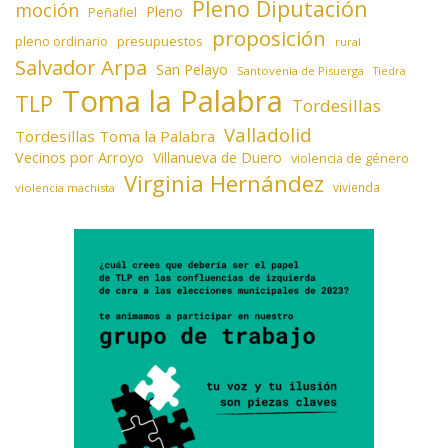
Pleno Diputación
moción
Pleno
Peñafiel
proposición
presupuestos
pleno ordinario
rural
Salvador Arpa
San Pelayo
Santovenia de Pisuerga
Tiedra
Toma la Palabra
TLP
Tordesillas
Valladolid
Tordesillas Toma la Palabra
Vecinos por Arroyo
Villanueva de Duero
violencia de género
Virginia Hernández
vivienda
violencia machista