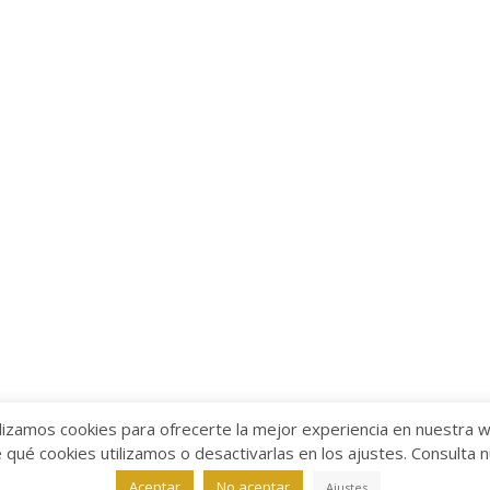
lizamos cookies para ofrecerte la mejor experiencia en nuestra 
ué cookies utilizamos o desactivarlas en los ajustes. Consulta 
alabra
Aviso legal
/
Política de Privacidad
/
Política de Coo
Aceptar
No aceptar
Ajustes