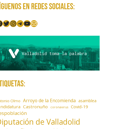
íguenos en redes sociales:
acebook
Twitter
Instagram
Telegram
YouTube
Mail
tiquetas:
Arroyo de la Encomienda
asamblea
ntonio Olmo
andidatura
Castronuño
Covid-19
coronavirus
espoblación
iputación de Valladolid