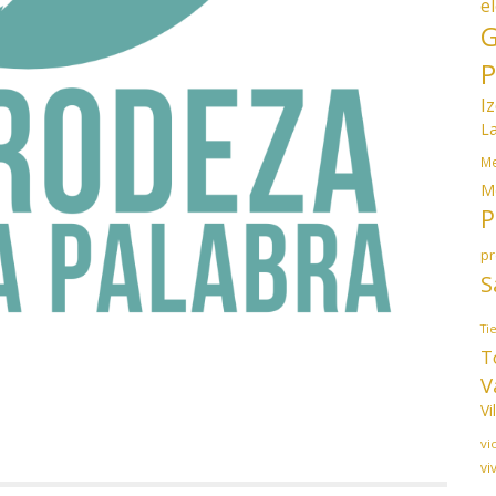
e
G
P
I
L
Me
M
P
p
S
Ti
T
V
Vi
vi
vi