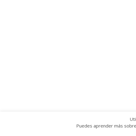
Uti
Puedes aprender más sobre q
Copyright © 2022 Grupo Provincial Toma la P