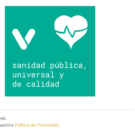
web.
nuestra
Política de Privacidad
.
kies