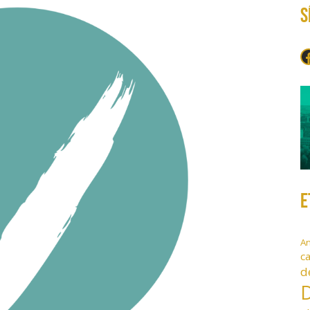
S
F
E
A
c
d
D