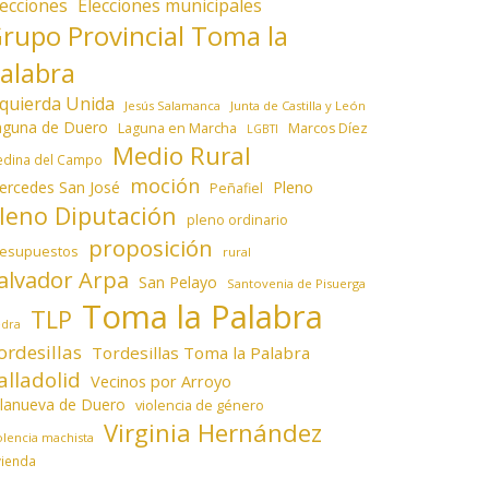
lecciones
Elecciones municipales
rupo Provincial Toma la
alabra
zquierda Unida
Jesús Salamanca
Junta de Castilla y León
aguna de Duero
Laguna en Marcha
Marcos Díez
LGBTI
Medio Rural
dina del Campo
moción
ercedes San José
Pleno
Peñafiel
leno Diputación
pleno ordinario
proposición
resupuestos
rural
alvador Arpa
San Pelayo
Santovenia de Pisuerga
Toma la Palabra
TLP
edra
ordesillas
Tordesillas Toma la Palabra
alladolid
Vecinos por Arroyo
llanueva de Duero
violencia de género
Virginia Hernández
olencia machista
vienda