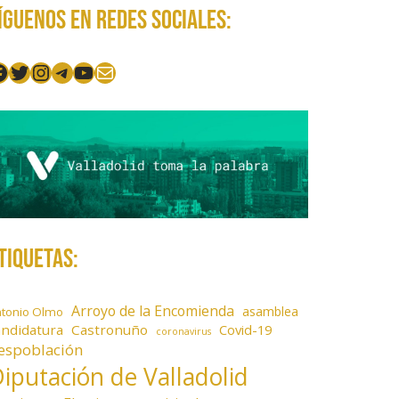
íguenos en redes sociales:
acebook
Twitter
Instagram
Telegram
YouTube
Mail
tiquetas:
Arroyo de la Encomienda
asamblea
ntonio Olmo
andidatura
Castronuño
Covid-19
coronavirus
espoblación
iputación de Valladolid