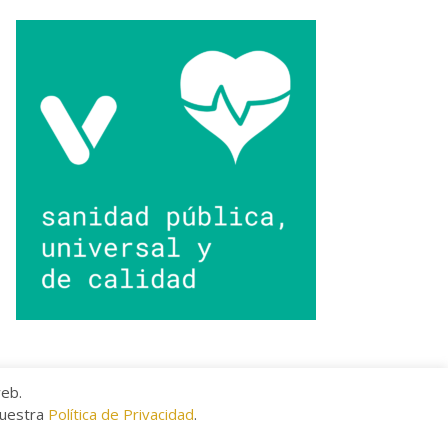
web.
nuestra
Política de Privacidad
.
kies