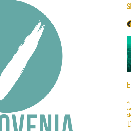
S
F
E
A
c
d
D