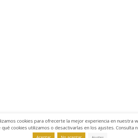
lizamos cookies para ofrecerte la mejor experiencia en nuestra 
ué cookies utilizamos o desactivarlas en los ajustes. Consulta 
alabra
Aviso legal
/
Política de Privacidad
/
Política de Coo
Aceptar
No aceptar
Ajustes