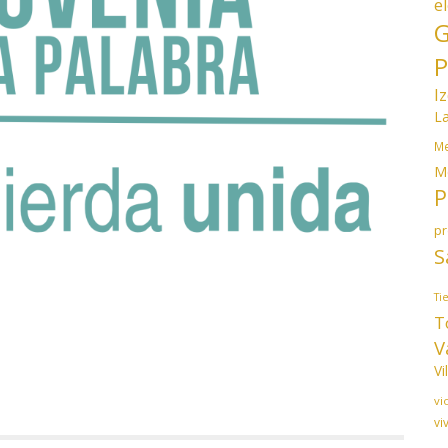
e
G
P
I
L
Me
M
P
p
S
Ti
T
V
Vi
vi
vi