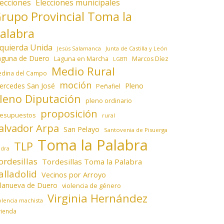
lecciones
Elecciones municipales
rupo Provincial Toma la
alabra
zquierda Unida
Jesús Salamanca
Junta de Castilla y León
aguna de Duero
Laguna en Marcha
Marcos Díez
LGBTI
Medio Rural
dina del Campo
moción
ercedes San José
Pleno
Peñafiel
leno Diputación
pleno ordinario
proposición
resupuestos
rural
alvador Arpa
San Pelayo
Santovenia de Pisuerga
Toma la Palabra
TLP
edra
ordesillas
Tordesillas Toma la Palabra
alladolid
Vecinos por Arroyo
llanueva de Duero
violencia de género
Virginia Hernández
olencia machista
vienda