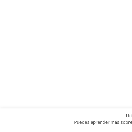
Uti
Puedes aprender más sobre q
Copyright © 2022 Grupo Provincial Toma la P