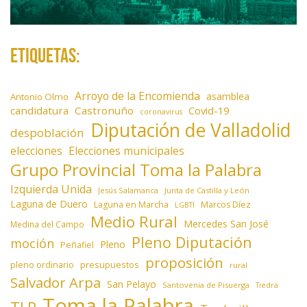
Etiquetas:
Arroyo de la Encomienda
asamblea
Antonio Olmo
candidatura
Castronuño
Covid-19
coronavirus
Diputación de Valladolid
despoblación
elecciones
Elecciones municipales
Grupo Provincial Toma la Palabra
Izquierda Unida
Jesús Salamanca
Junta de Castilla y León
Laguna de Duero
Laguna en Marcha
Marcos Díez
LGBTI
Medio Rural
Mercedes San José
Medina del Campo
Pleno Diputación
moción
Pleno
Peñafiel
proposición
presupuestos
pleno ordinario
rural
Salvador Arpa
San Pelayo
Santovenia de Pisuerga
Tiedra
Toma la Palabra