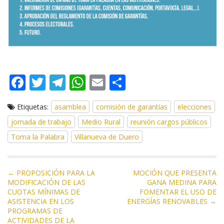
F
T
T
W
E
C
ac
w
el
h
m
o
Etiquetas:
asamblea
comisión de garantías
elecciones
e
itt
e
at
ai
m
jornada de trabajo
Medio Rural
reunión cargos públicos
b
er
gr
s
l
p
Toma la Palabra
Villanueva de Duero
o
a
A
ar
o
m
p
ti
N
k
p
r
← PROPOSICIÓN PARA LA
MOCIÓN QUE PRESENTA
MODIFICACIÓN DE LAS
GANA MEDINA PARA
a
CUOTAS MÍNIMAS DE
FOMENTAR EL USO DE
v
ASISTENCIA EN LOS
ENERGÍAS RENOVABLES →
e
PROGRAMAS DE
ACTIVIDADES DE LA