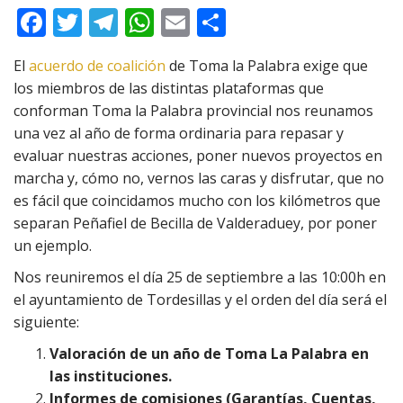
F
T
T
W
E
C
ac
w
el
h
m
o
El
acuerdo de coalición
de Toma la Palabra exige que
e
itt
e
at
ai
m
los miembros de las distintas plataformas que
b
er
gr
s
l
p
conforman Toma la Palabra provincial nos reunamos
o
a
A
ar
una vez al año de forma ordinaria para repasar y
evaluar nuestras acciones, poner nuevos proyectos en
o
m
p
ti
marcha y, cómo no, vernos las caras y disfrutar, que no
k
p
r
es fácil que coincidamos mucho con los kilómetros que
separan Peñafiel de Becilla de Valderaduey, por poner
un ejemplo.
Nos reuniremos el día 25 de septiembre a las 10:00h en
el ayuntamiento de Tordesillas y el orden del día será el
siguiente:
Valoración de un año de Toma La Palabra en
las instituciones.
Informes de comisiones (Garantías, Cuentas,