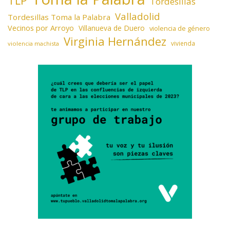
TLP
Tordesillas
Valladolid
Tordesillas Toma la Palabra
Vecinos por Arroyo
Villanueva de Duero
violencia de género
Virginia Hernández
vivienda
violencia machista