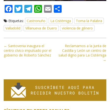
F
T
T
W
E
C
ac
w
el
h
m
o
Etiquetas:
Castronuño
La Cistérniga
Toma la Palabra
e
itt
e
at
ai
m
Valladolid
Villanueva de Duero
violencia de género
b
er
gr
s
l
p
o
a
A
ar
N
o
m
p
ti
← Santovenia inaugura el
Reclamamos a la Junta de
centro cívico impulsado por el
Castilla y León un centro de
a
k
p
r
gobierno de Roberto Sánchez
salud digno para La Cistérniga
v
→
e
g
a
c
i
ó
n