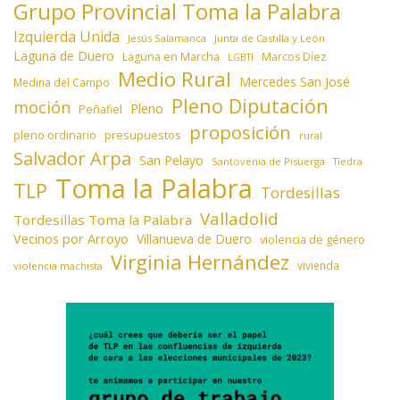
Grupo Provincial Toma la Palabra
Izquierda Unida
Jesús Salamanca
Junta de Castilla y León
Laguna de Duero
Laguna en Marcha
Marcos Díez
LGBTI
Medio Rural
Mercedes San José
Medina del Campo
Pleno Diputación
moción
Pleno
Peñafiel
proposición
presupuestos
pleno ordinario
rural
Salvador Arpa
San Pelayo
Santovenia de Pisuerga
Tiedra
Toma la Palabra
TLP
Tordesillas
Valladolid
Tordesillas Toma la Palabra
Vecinos por Arroyo
Villanueva de Duero
violencia de género
Virginia Hernández
vivienda
violencia machista