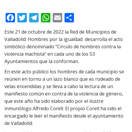
F
T
T
W
E
C
ac
w
el
h
m
o
Este 21 de octubre de 2022 la Red de Municipios de
e
itt
e
at
ai
m
Valladolid: Hombres por la igualdad
,
desarrolla el acto
b
er
gr
s
l
p
simbólico denominado “Círculo de hombres contra la
o
a
A
ar
violencia machista” en cada uno de los 53
Ayuntamientos que la conforman.
o
m
p
ti
k
p
r
En este acto público los hombres de cada municipio se
reúnen en torno a un lazo blanco que es rodeado de
velas encendidas y se lleva a cabo la lectura de un
manifiesto común en contra de la violencia de género,
que este año ha sido elaborado por el ilustre
inmunólogo Alfredo Corell. El propio Corell ha sido el
encargado le leer el manifiesto desde el ayuntamiento
de Valladolid.