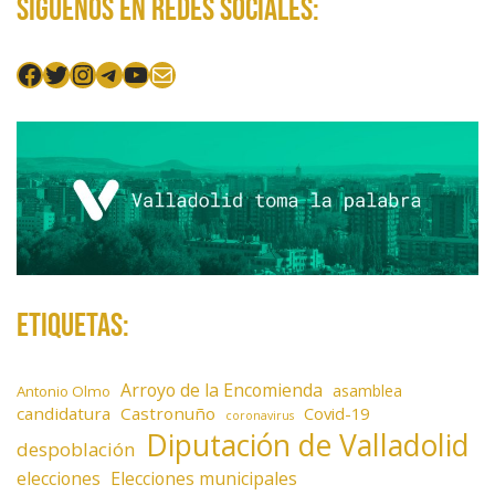
d
Síguenos en redes sociales:
e
e
Facebook
Twitter
Instagram
Telegram
YouTube
Mail
n
t
r
a
d
a
s
Etiquetas:
Arroyo de la Encomienda
asamblea
Antonio Olmo
candidatura
Castronuño
Covid-19
coronavirus
Diputación de Valladolid
despoblación
elecciones
Elecciones municipales