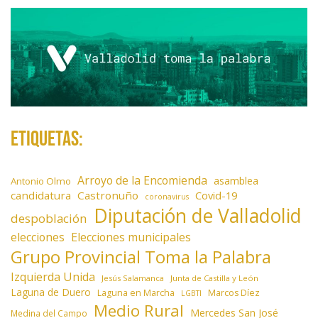
a
d
a
s
Etiquetas:
Arroyo de la Encomienda
asamblea
Antonio Olmo
candidatura
Castronuño
Covid-19
coronavirus
Diputación de Valladolid
despoblación
elecciones
Elecciones municipales
Grupo Provincial Toma la Palabra
Izquierda Unida
Jesús Salamanca
Junta de Castilla y León
Laguna de Duero
Laguna en Marcha
Marcos Díez
LGBTI
Medio Rural
Mercedes San José
Medina del Campo