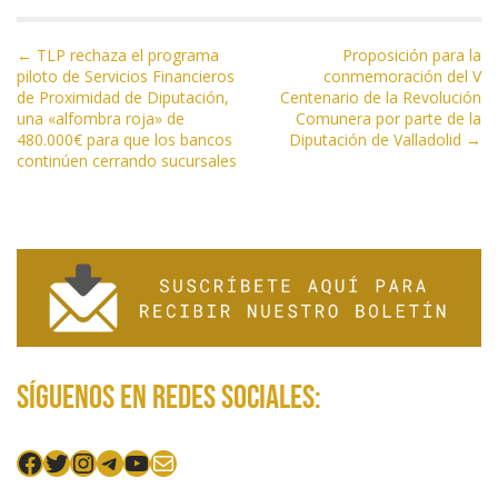
o
m
p
ti
N
k
p
r
← TLP rechaza el programa
Proposición para la
piloto de Servicios Financieros
conmemoración del V
a
de Proximidad de Diputación,
Centenario de la Revolución
v
una «alfombra roja» de
Comunera por parte de la
e
480.000€ para que los bancos
Diputación de Valladolid →
continúen cerrando sucursales
g
a
c
i
ó
n
d
e
Síguenos en redes sociales:
e
n
Facebook
Twitter
Instagram
Telegram
YouTube
Mail
t
r