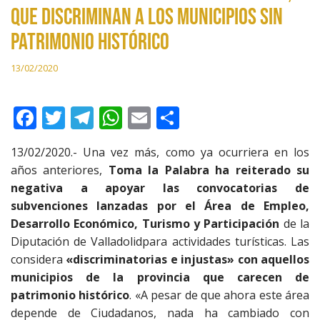
que discriminan a los municipios sin
patrimonio histórico
13/02/2020
F
T
T
W
E
C
ac
w
el
h
m
o
13/02/2020.- Una vez más, como ya ocurriera en los
e
itt
e
at
ai
m
años anteriores,
Toma la Palabra ha reiterado su
b
er
gr
s
l
p
negativa a apoyar las convocatorias de
o
a
A
ar
subvenciones lanzadas por el Área de Empleo,
Desarrollo Económico, Turismo y Participación
de la
o
m
p
ti
Diputación de Valladolidpara actividades turísticas. Las
k
p
r
considera
«discriminatorias e injustas» con aquellos
municipios de la provincia que carecen de
patrimonio histórico
. «A pesar de que ahora este área
depende de Ciudadanos, nada ha cambiado con