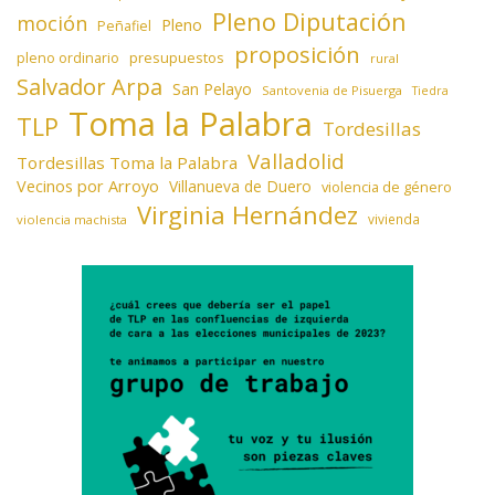
Pleno Diputación
moción
Pleno
Peñafiel
proposición
presupuestos
pleno ordinario
rural
Salvador Arpa
San Pelayo
Santovenia de Pisuerga
Tiedra
Toma la Palabra
TLP
Tordesillas
Valladolid
Tordesillas Toma la Palabra
Vecinos por Arroyo
Villanueva de Duero
violencia de género
Virginia Hernández
vivienda
violencia machista