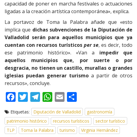
capacidad de poner en marcha festivales o actuaciones
ligadas a la creación artística contemporánea», explica.
La portavoz de Toma la Palabra añade que «esto
implica que
dichas subvenciones de la Diputación de
Valladolid serán para aquellos municipios que ya
cuentan con recursos turísticos
per se
, es decir, todo
ese patrimonio histórico». «Van a
impedir que
aquellos municipios que, por suerte o por
desgracia, no tienen un castillo, murallas o grandes
iglesias puedan generar turismo
a partir de otros
recursos», concluye.
F
T
T
W
E
C
ac
w
el
h
m
o
Etiquetas:
Diputación de Valladolid
gastronomía
e
itt
e
at
ai
m
patrimonio histórico
recursos turísticos
sector turístico
b
er
gr
s
l
p
TLP
Toma la Palabra
turismo
Virginia Hernández
o
a
A
ar