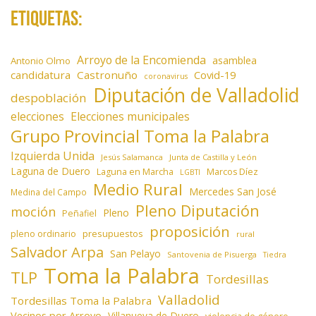
Etiquetas:
Arroyo de la Encomienda
asamblea
Antonio Olmo
candidatura
Castronuño
Covid-19
coronavirus
Diputación de Valladolid
despoblación
elecciones
Elecciones municipales
Grupo Provincial Toma la Palabra
Izquierda Unida
Jesús Salamanca
Junta de Castilla y León
Laguna de Duero
Laguna en Marcha
Marcos Díez
LGBTI
Medio Rural
Mercedes San José
Medina del Campo
Pleno Diputación
moción
Pleno
Peñafiel
proposición
presupuestos
pleno ordinario
rural
Salvador Arpa
San Pelayo
Santovenia de Pisuerga
Tiedra
Toma la Palabra
TLP
Tordesillas
Valladolid
Tordesillas Toma la Palabra
Vecinos por Arroyo
Villanueva de Duero
violencia de género