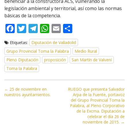
beneficiar a la constructora ACS, vulnerando la
legislación ambiental y territorial, así como las normas
básicas de la competencia.
F
T
T
W
E
C
ac
w
el
h
m
o
Etiquetas:
Diputación de Valladolid
e
itt
e
at
ai
m
Grupo Provincial Toma la Palabra
Medio Rural
b
er
gr
s
l
p
Pleno Diputación
proposición
San Martín de Valvení
o
a
A
ar
Toma la Palabra
o
m
p
ti
k
p
r
N
← 25 de noviembre en
RUEGO que presenta Salvador
nuestros ayuntamientos.
Arpa de la Fuente, portavoz
a
del Grupo Provincial Toma la
v
Palabra, al Pleno Corporativo
e
de la Excma. Diputación a
celebrar el día 26 de
g
noviembre de 2015. →
a