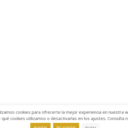
lizamos cookies para ofrecerte la mejor experiencia en nuestra 
ué cookies utilizamos o desactivarlas en los ajustes. Consulta 
alabra
Aviso legal
/
Política de Privacidad
/
Política de Coo
Aceptar
No aceptar
Ajustes