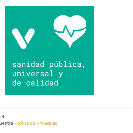
web.
nuestra
Política de Privacidad
.
kies