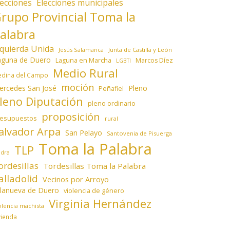
lecciones
Elecciones municipales
rupo Provincial Toma la
alabra
zquierda Unida
Jesús Salamanca
Junta de Castilla y León
aguna de Duero
Laguna en Marcha
Marcos Díez
LGBTI
Medio Rural
dina del Campo
moción
ercedes San José
Pleno
Peñafiel
leno Diputación
pleno ordinario
proposición
resupuestos
rural
alvador Arpa
San Pelayo
Santovenia de Pisuerga
Toma la Palabra
TLP
edra
ordesillas
Tordesillas Toma la Palabra
alladolid
Vecinos por Arroyo
llanueva de Duero
violencia de género
Virginia Hernández
olencia machista
vienda