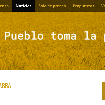
enso
Noticias
Sala de prensa
Propuestas
V
LABRA