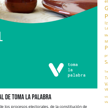
e
G
P
I
L
Me
M
P
p
S
Ti
T
V
Vi
AL DE TOMA LA PALABRA
vi
vi
 los procesos electorales, de la constitución de