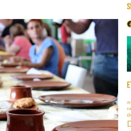
S
F
E
A
c
d
D