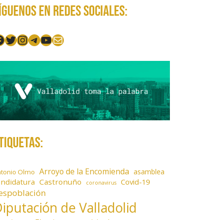
íguenos en redes sociales:
acebook
Twitter
Instagram
Telegram
YouTube
Mail
tiquetas:
Arroyo de la Encomienda
asamblea
ntonio Olmo
andidatura
Castronuño
Covid-19
coronavirus
espoblación
iputación de Valladolid