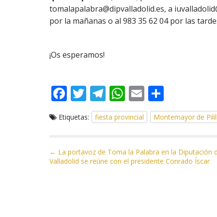
tomalapalabra@dipvalladolid.es, a iuvalladolid
por la mañanas o al 983 35 62 04 por las tarde
¡Os esperamos!
F
T
T
W
E
C
ac
w
el
h
m
o
Etiquetas:
fiesta provincial
Montemayor de Pilil
e
itt
e
at
ai
m
b
er
gr
s
l
p
o
a
A
ar
N
← La portavoz de Toma la Palabra en la Diputación 
Valladolid se reúne con el presidente Conrado Íscar
a
o
m
p
ti
v
k
p
r
e
g
a