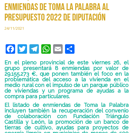
enmiendas de Toma la Palabra al
Presupuesto 2022 de Diputación
24/11/2021
F
T
T
W
E
C
ac
w
el
h
m
o
En el pleno provincial de este viernes 26, el
e
itt
e
at
ai
m
grupo presentará 8 enmiendas por valor de
29.155.273 €, que ponen también el foco en la
b
er
gr
s
l
p
problemática del acceso a la vivienda en el
o
a
A
ar
medio rural con el impulso de un parque público
de viviendas y un programa de ayudas a la
o
m
p
ti
compra para particulares.
k
p
r
El listado de enmiendas de Toma la Palabra
incluyen también la recuperación del convenio
de colaboración con Fundación Triángulo
Castilla y León, la promoción de un banco de
tierras de cultivo, ayudas para proyectos de