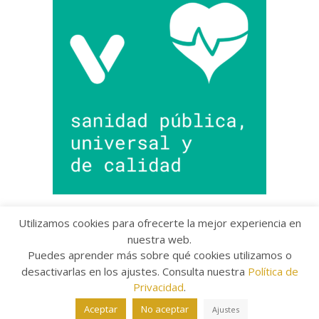
Utilizamos cookies para ofrecerte la mejor experiencia en
nuestra web.
Puedes aprender más sobre qué cookies utilizamos o
Copyright © 2022 Grupo Provincial Toma la Palabra
desactivarlas en los ajustes. Consulta nuestra
Política de
Aviso legal
/
Política de Privacidad
/
Política de
Cookies
Privacidad
.
The Arcade Basic Theme by
bavotasan.com
.
Aceptar
No aceptar
Ajustes