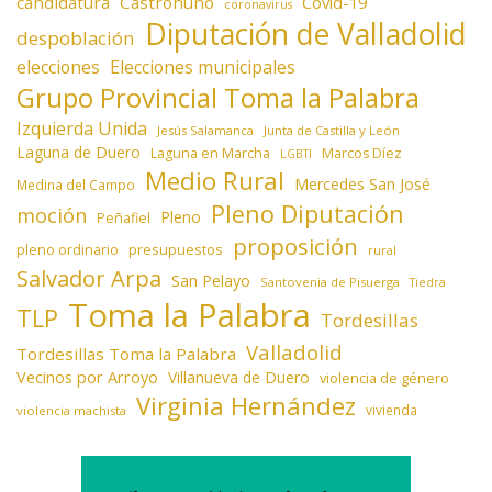
candidatura
Castronuño
Covid-19
coronavirus
Diputación de Valladolid
despoblación
elecciones
Elecciones municipales
Grupo Provincial Toma la Palabra
Izquierda Unida
Jesús Salamanca
Junta de Castilla y León
Laguna de Duero
Laguna en Marcha
Marcos Díez
LGBTI
Medio Rural
Mercedes San José
Medina del Campo
Pleno Diputación
moción
Pleno
Peñafiel
proposición
presupuestos
pleno ordinario
rural
Salvador Arpa
San Pelayo
Santovenia de Pisuerga
Tiedra
Toma la Palabra
TLP
Tordesillas
Valladolid
Tordesillas Toma la Palabra
Vecinos por Arroyo
Villanueva de Duero
violencia de género
Virginia Hernández
vivienda
violencia machista