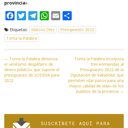
provincia
».
F
T
T
W
E
C
ac
w
el
h
m
o
Etiquetas:
Marcos Díez
Presupuesto 2022
e
itt
e
at
ai
m
Toma la Palabra
b
er
gr
s
l
p
o
a
A
ar
N
o
m
p
ti
← Toma la Palabra denuncia
Toma la Palabra incorpora
el «enésimo despilfarro de
tres enmiendas al
a
k
p
r
dinero público» que supone el
Presupuesto 2022 de la
v
presupuesto de SODEVA para
Diputación de Valladolid, que
e
2022
permiten «dar pasos para una
mayor calidad de vida» en los
g
pueblos de la provincia →
a
c
i
ó
n