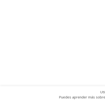
Uti
Puedes aprender más sobre q
Copyright © 2022 Grupo Provincial Toma la P