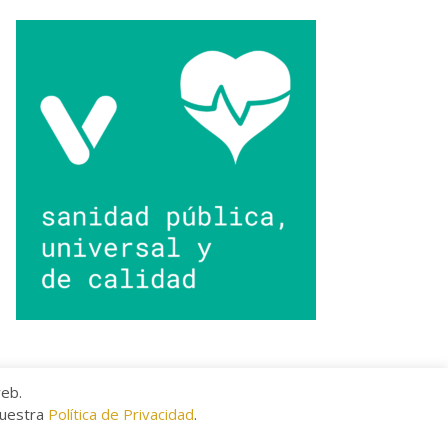
web.
nuestra
Política de Privacidad
.
kies