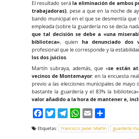
El resultado será
la eliminación de ambos pu
trabajadoras)
, pese a que en la noche de ay
bando municipal en el que se desmentía que se
empleada (sobre la guardería no se decía nad
que tal decisión se debe a «una miserab
biblioteca»
, quien
ha denunciado dos 
profesional que le corresponde y la estabilid
los dos juicios
.
Martín subraya, además, que «
se están at
vecinos de Montemayor
: en la encuesta re
previo a las elecciones municipales de mayo
bastante la guardería y el 83% la biblioteca»
valor añadido a la hora de mantener e, inc
F
T
T
W
E
C
ac
w
el
h
m
o
Etiquetas:
Francisco Javier Martín
guardería mu
e
itt
e
at
ai
m