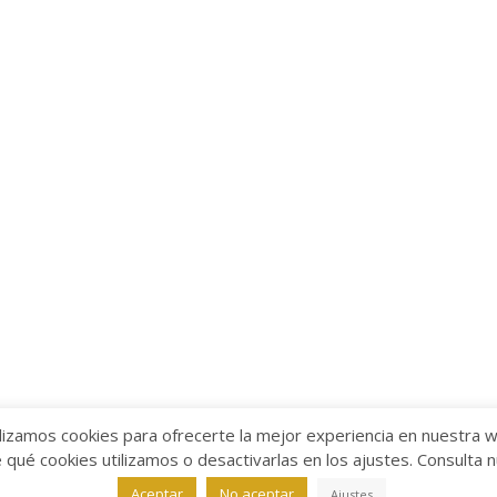
lizamos cookies para ofrecerte la mejor experiencia en nuestra 
ué cookies utilizamos o desactivarlas en los ajustes. Consulta 
alabra
Aviso legal
/
Política de Privacidad
/
Política de Coo
Aceptar
No aceptar
Ajustes