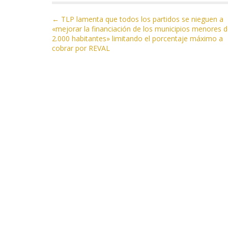
b
er
gr
s
l
p
o
a
A
ar
N
← TLP lamenta que todos los partidos se nieguen a
«mejorar la financiación de los municipios menores 
a
o
m
p
ti
2.000 habitantes» limitando el porcentaje máximo a
v
cobrar por REVAL
k
p
r
e
g
a
c
i
ó
n
d
e
e
n
t
r