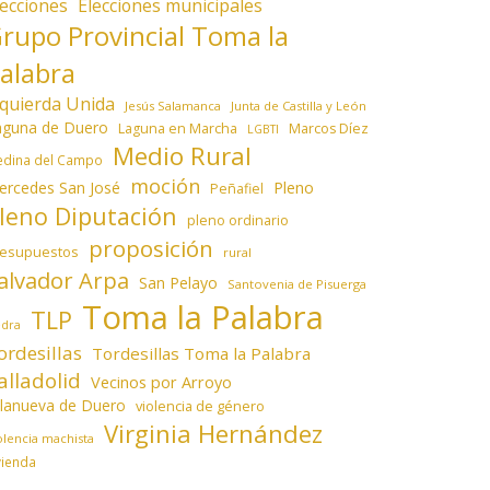
lecciones
Elecciones municipales
rupo Provincial Toma la
alabra
zquierda Unida
Jesús Salamanca
Junta de Castilla y León
aguna de Duero
Laguna en Marcha
Marcos Díez
LGBTI
Medio Rural
dina del Campo
moción
ercedes San José
Pleno
Peñafiel
leno Diputación
pleno ordinario
proposición
resupuestos
rural
alvador Arpa
San Pelayo
Santovenia de Pisuerga
Toma la Palabra
TLP
edra
ordesillas
Tordesillas Toma la Palabra
alladolid
Vecinos por Arroyo
llanueva de Duero
violencia de género
Virginia Hernández
olencia machista
vienda