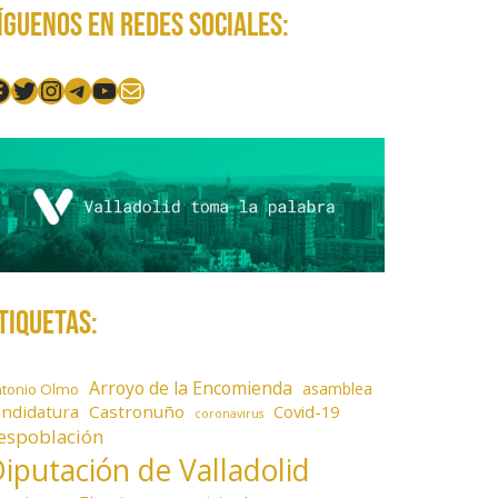
íguenos en redes sociales:
acebook
Twitter
Instagram
Telegram
YouTube
Mail
tiquetas:
Arroyo de la Encomienda
asamblea
ntonio Olmo
andidatura
Castronuño
Covid-19
coronavirus
espoblación
iputación de Valladolid