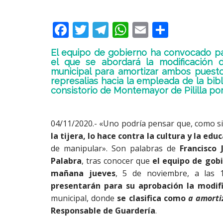
F
T
T
W
E
C
ac
w
el
h
m
o
El equipo de gobierno ha convocado pa
e
itt
e
at
ai
m
el que se abordará la modificación 
municipal para amortizar ambos puest
b
er
gr
s
l
p
represalias hacia la empleada de la bib
o
a
A
ar
consistorio de Montemayor de Pililla po
o
m
p
ti
k
p
r
04/11/2020.- «Uno podría pensar que, como sie
la tijera, lo hace contra la cultura y la edu
de manipular». Son palabras de
Francisco
Palabra
, tras conocer que
el equipo de gob
mañana jueves
, 5 de noviembre, a las 
presentarán para su aprobación la modif
municipal, donde
se clasifica como
a amorti
Responsable de Guardería
.