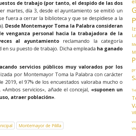
e
estos de trabajo (por tanto, el despido de las dos
G
er martes, día 3, desde el ayuntamiento se emitió un
 fuera a cerrar la biblioteca y que se despidiese a la
P
a).
Desde Montemayor Toma la Palabra consideran
I
le venganza personal hacia la trabajadora de la
L
veces al ayuntamiento
reclamando la categoría
Me
ad en su puesto de trabajo. Dicha empleada
ha ganado
M
P
acando servicios públicos muy valorados por los
p
alizada por Montemayor Toma la Palabra con carácter
S
 de 2019, el 97% de los encuestados valoraba mucho o
. «Ambos servicios», añade el concejal,
«suponen un
Ti
luso, atraer población»
.
T
V
Vi
vi
nicipal
Montemayor de Pililla
vi