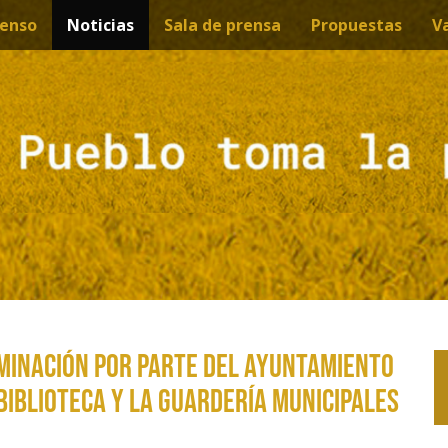
enso
Noticias
Sala de prensa
Propuestas
V
minación por parte del ayuntamiento
biblioteca y la guardería municipales