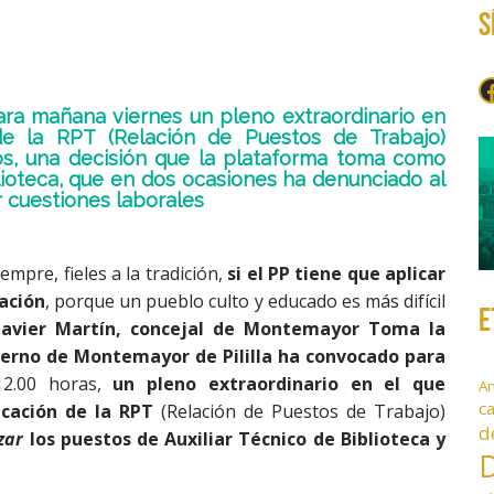
S
F
ra mañana viernes un pleno extraordinario en
de la RPT (Relación de Puestos de Trabajo)
os, una decisión que la plataforma toma como
lioteca, que en dos ocasiones ha denunciado al
r cuestiones laborales
mpre, fieles a la tradición,
si el PP tiene que aplicar
cación
, porque un pueblo culto y educado es más difícil
E
 Javier Martín, concejal de Montemayor Toma la
ierno de Montemayor de Pililla ha convocado para
12.00 horas,
un pleno extraordinario en el que
A
c
icación de la RPT
(Relación de Puestos de Trabajo)
d
zar
los puestos de Auxiliar Técnico de Biblioteca y
D