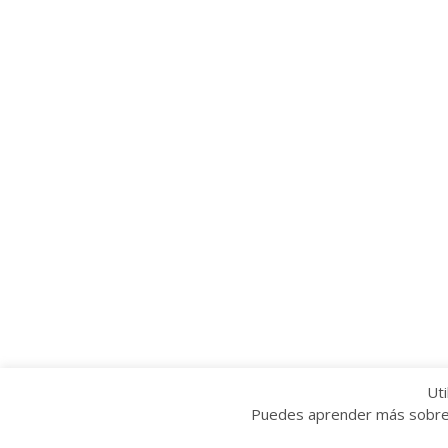
Uti
Puedes aprender más sobre q
Copyright © 2022 Grupo Provincial Toma la P