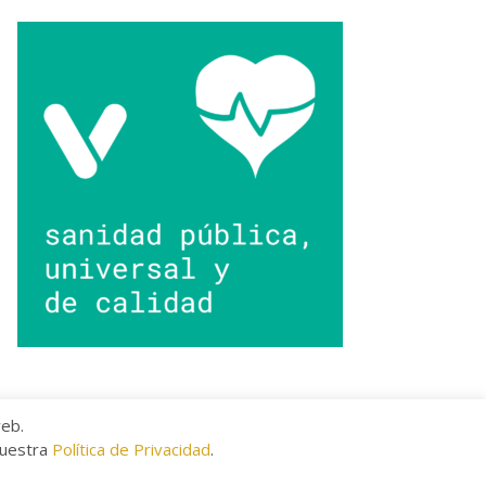
web.
nuestra
Política de Privacidad
.
kies