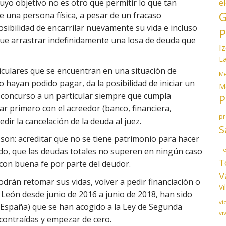
e
yo objetivo no es otro que permitir lo que tan
G
 una persona física, a pesar de un fracaso
sibilidad de encarrilar nuevamente su vida e incluso
P
 que arrastrar indefinidamente una losa de deuda que
I
L
ticulares que se encuentran en una situación de
Me
hayan podido pagar, da la posibilidad de iniciar un
M
 concurso a un particular siempre que cumpla
P
ar primero con el acreedor (banco, financiera,
p
dir la cancelación de la deuda al juez.
S
 son: acreditar que no se tiene patrimonio para hacer
dado, que las deudas totales no superen en ningún caso
Ti
T
 con buena fe por parte del deudor.
V
odrán retomar sus vidas, volver a pedir financiación o
Vi
 y León desde junio de 2016 a junio de 2018, han sido
vi
a España) que se han acogido a la Ley de Segunda
vi
contraídas y empezar de cero.