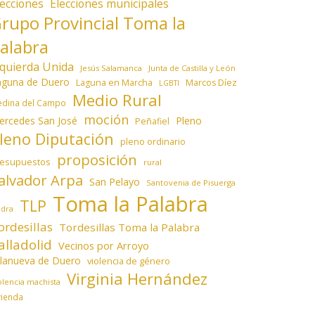
lecciones
Elecciones municipales
rupo Provincial Toma la
alabra
zquierda Unida
Jesús Salamanca
Junta de Castilla y León
aguna de Duero
Laguna en Marcha
Marcos Díez
LGBTI
Medio Rural
dina del Campo
moción
ercedes San José
Pleno
Peñafiel
leno Diputación
pleno ordinario
proposición
resupuestos
rural
alvador Arpa
San Pelayo
Santovenia de Pisuerga
Toma la Palabra
TLP
edra
ordesillas
Tordesillas Toma la Palabra
alladolid
Vecinos por Arroyo
llanueva de Duero
violencia de género
Virginia Hernández
olencia machista
vienda