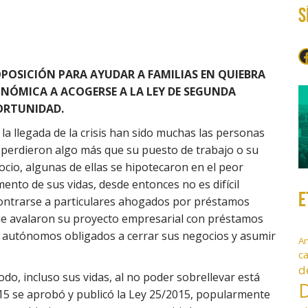
S
F
OPOSICIÓN
PARA
AYUDAR A FAMILIAS EN QUIEBRA
NÓMICA A ACOGERSE A LA LEY DE SEGUNDA
RTUNIDAD.
la llegada de la crisis han sido muchas las personas
 perdieron algo más que su puesto de trabajo o su
cio, algunas de ellas se hipotecaron en el peor
nto de sus vidas, desde entonces no es difícil
E
ontrarse a particulares ahogados por préstamos
e avalaron su proyecto empresarial con préstamos
 autónomos obligados a cerrar sus negocios y asumir
A
c
d
do, incluso sus vidas, al no poder sobrellevar está
D
15 se aprobó y publicó la Ley 25/2015, popularmente