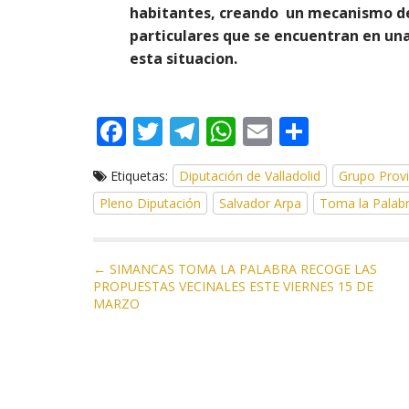
habitantes, creando un mecanismo d
particulares que se encuentran en un
esta situacion.
F
T
T
W
E
C
ac
w
el
h
m
o
Etiquetas:
Diputación de Valladolid
Grupo Provi
e
itt
e
at
ai
m
Pleno Diputación
Salvador Arpa
Toma la Palab
b
er
gr
s
l
p
o
a
A
ar
N
o
m
p
ti
← SIMANCAS TOMA LA PALABRA RECOGE LAS
PROPUESTAS VECINALES ESTE VIERNES 15 DE
a
k
p
r
MARZO
v
e
g
a