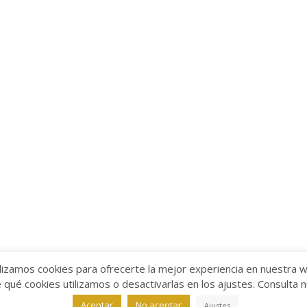
lizamos cookies para ofrecerte la mejor experiencia en nuestra 
ué cookies utilizamos o desactivarlas en los ajustes. Consulta 
alabra
Aviso legal
/
Política de Privacidad
/
Política de Coo
Aceptar
No aceptar
Ajustes