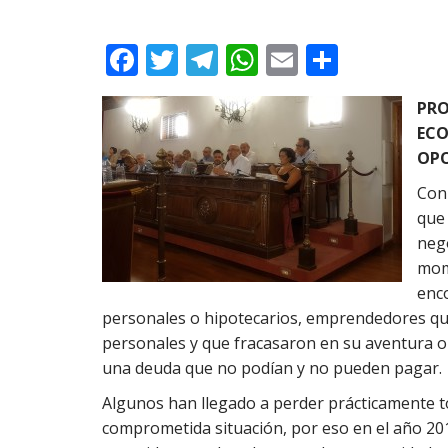
F
T
T
W
E
C
ac
w
el
h
m
o
PR
e
itt
e
at
ai
m
ECO
b
er
gr
s
l
p
OPO
o
a
A
ar
Con 
o
m
p
ti
que
k
p
r
nego
mome
enc
personales o hipotecarios, emprendedores qu
personales y que fracasaron en su aventura o
una deuda que no podían y no pueden pagar.
Algunos han llegado a perder prácticamente to
comprometida situación, por eso en el año 20