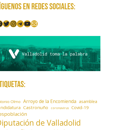
íguenos en redes sociales:
acebook
Twitter
Instagram
Telegram
YouTube
Mail
tiquetas:
Arroyo de la Encomienda
asamblea
ntonio Olmo
andidatura
Castronuño
Covid-19
coronavirus
espoblación
iputación de Valladolid