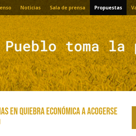
enso
Noticias
Sala de prensa
Propuestas
V
IAS EN QUIEBRA ECONÓMICA A ACOGERSE
D