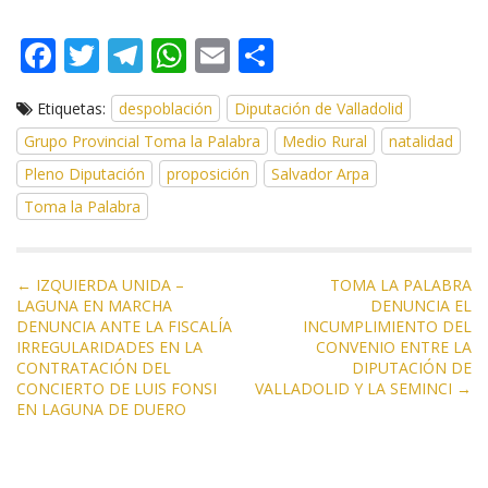
F
T
T
W
E
C
ac
w
el
h
m
o
Etiquetas:
despoblación
Diputación de Valladolid
e
itt
e
at
ai
m
Grupo Provincial Toma la Palabra
Medio Rural
natalidad
b
er
gr
s
l
p
Pleno Diputación
proposición
Salvador Arpa
o
a
A
ar
Toma la Palabra
o
m
p
ti
k
p
r
N
← IZQUIERDA UNIDA –
TOMA LA PALABRA
LAGUNA EN MARCHA
DENUNCIA EL
a
DENUNCIA ANTE LA FISCALÍA
INCUMPLIMIENTO DEL
v
IRREGULARIDADES EN LA
CONVENIO ENTRE LA
e
CONTRATACIÓN DEL
DIPUTACIÓN DE
CONCIERTO DE LUIS FONSI
VALLADOLID Y LA SEMINCI →
g
EN LAGUNA DE DUERO
a
c
i