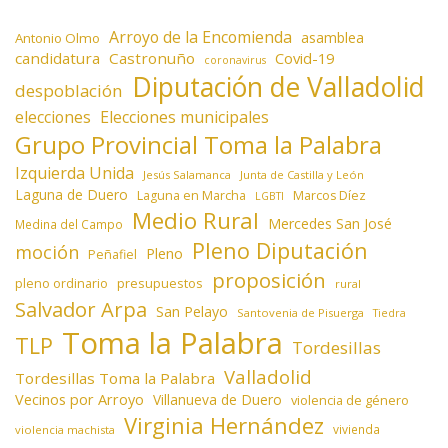
Arroyo de la Encomienda
asamblea
Antonio Olmo
candidatura
Castronuño
Covid-19
coronavirus
Diputación de Valladolid
despoblación
elecciones
Elecciones municipales
Grupo Provincial Toma la Palabra
Izquierda Unida
Jesús Salamanca
Junta de Castilla y León
Laguna de Duero
Laguna en Marcha
Marcos Díez
LGBTI
Medio Rural
Mercedes San José
Medina del Campo
Pleno Diputación
moción
Pleno
Peñafiel
proposición
presupuestos
pleno ordinario
rural
Salvador Arpa
San Pelayo
Santovenia de Pisuerga
Tiedra
Toma la Palabra
TLP
Tordesillas
Valladolid
Tordesillas Toma la Palabra
Vecinos por Arroyo
Villanueva de Duero
violencia de género
Virginia Hernández
vivienda
violencia machista