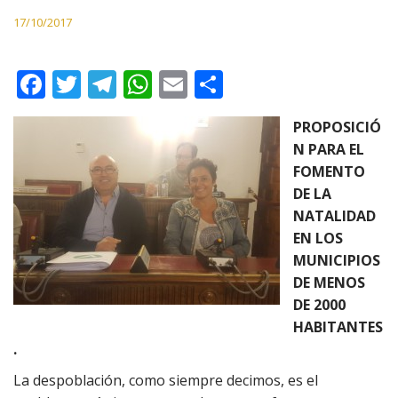
17/10/2017
F
T
T
W
E
C
ac
w
el
h
m
o
PROPOSICIÓ
e
itt
e
at
ai
m
N
PARA EL
b
er
gr
s
l
p
FOMENTO
o
a
A
ar
DE LA
NATALIDAD
o
m
p
ti
EN LOS
k
p
r
MUNICIPIOS
DE MENOS
DE 2000
HABITANTES
.
La despoblación, como siempre decimos, es el