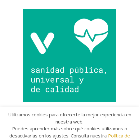
Utilizamos cookies para ofrecerte la mejor experiencia en
nuestra web.
Puedes aprender más sobre qué cookies utilizamos o
Copyright © 2022 Grupo Provincial Toma la Palabra
desactivarlas en los ajustes. Consulta nuestra
Política de
Aviso legal
/
Política de Privacidad
/
Política de