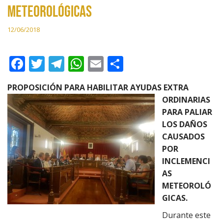
METEOROLÓGICAS
12/06/2018
F
T
T
W
E
C
ac
w
el
h
m
o
PROPOSICIÓN PARA HABILITAR AYUDAS EXTRA
e
itt
e
at
ai
m
ORDINARIAS
b
er
gr
s
l
p
PARA PALIAR
o
a
A
ar
LOS DAÑOS
CAUSADOS
o
m
p
ti
POR
k
p
r
INCLEMENCI
AS
METEOROLÓ
GICAS.
Durante este