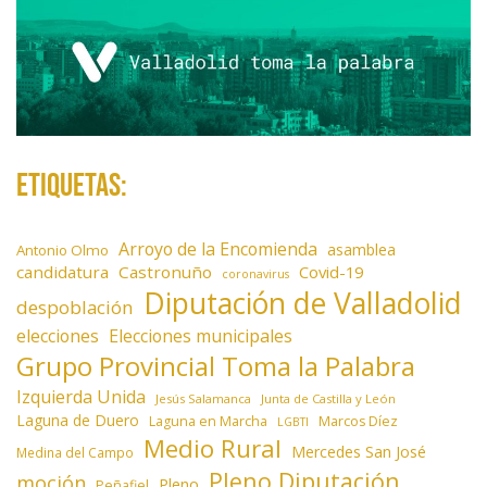
a
d
a
s
Etiquetas:
Arroyo de la Encomienda
asamblea
Antonio Olmo
candidatura
Castronuño
Covid-19
coronavirus
Diputación de Valladolid
despoblación
elecciones
Elecciones municipales
Grupo Provincial Toma la Palabra
Izquierda Unida
Jesús Salamanca
Junta de Castilla y León
Laguna de Duero
Laguna en Marcha
Marcos Díez
LGBTI
Medio Rural
Mercedes San José
Medina del Campo
Pleno Diputación
moción
Pleno
Peñafiel