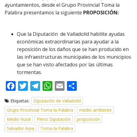
ayuntamientos, desde el Grupo Provincial Toma la
Palabra presentamos la siguiente
PROPOSICIÓN:
Que la Diputación de Valladolid habilite ayudas
económicas extraordinarias para ayudar a la
reposición de los daños que se han producido en
las infraestructuras municipales de los municipios
que se han visto afectados por las últimas
tormentas.
F
T
T
W
E
C
ac
w
el
h
m
o
Etiquetas:
Diputación de Valladolid
e
itt
e
at
ai
m
Grupo Provincial Toma la Palabra
medio ambiente
b
er
gr
s
l
p
Medio Rural
Pleno Diputación
proposición
o
a
A
ar
Salvador Arpa
Toma la Palabra
o
m
p
ti