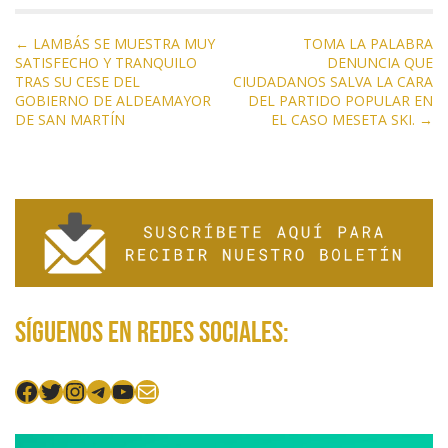
k
p
r
N
← LAMBÁS SE MUESTRA MUY
TOMA LA PALABRA
SATISFECHO Y TRANQUILO
DENUNCIA QUE
a
TRAS SU CESE DEL
CIUDADANOS SALVA LA CARA
v
GOBIERNO DE ALDEAMAYOR
DEL PARTIDO POPULAR EN
e
DE SAN MARTÍN
EL CASO MESETA SKI. →
g
a
c
i
ó
n
d
Síguenos en redes sociales:
e
e
n
Facebook
Twitter
Instagram
Telegram
YouTube
Mail
t
r