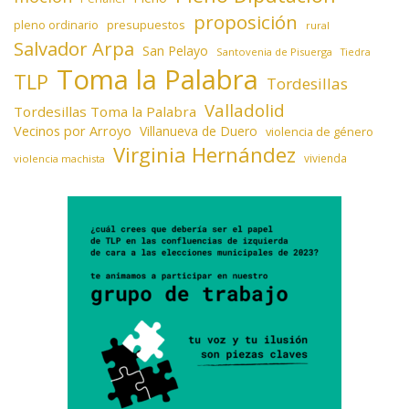
proposición
presupuestos
pleno ordinario
rural
Salvador Arpa
San Pelayo
Santovenia de Pisuerga
Tiedra
Toma la Palabra
TLP
Tordesillas
Valladolid
Tordesillas Toma la Palabra
Vecinos por Arroyo
Villanueva de Duero
violencia de género
Virginia Hernández
vivienda
violencia machista