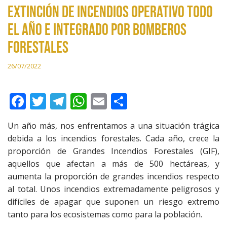
extinción de incendios operativo todo
el año e integrado por bomberos
forestales
26/07/2022
F
T
T
W
E
C
ac
w
el
h
m
o
Un año más, nos enfrentamos a una situación trágica
e
itt
e
at
ai
m
debida a los incendios forestales. Cada año, crece la
b
er
gr
s
l
p
proporción de Grandes Incendios Forestales (GIF),
o
a
A
ar
aquellos que afectan a más de 500 hectáreas, y
aumenta la proporción de grandes incendios respecto
o
m
p
ti
al total. Unos incendios extremadamente peligrosos y
k
p
r
difíciles de apagar que suponen un riesgo extremo
tanto para los ecosistemas como para la población.