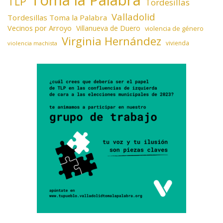
TLP
Tordesillas
Valladolid
Tordesillas Toma la Palabra
Vecinos por Arroyo
Villanueva de Duero
violencia de género
Virginia Hernández
vivienda
violencia machista