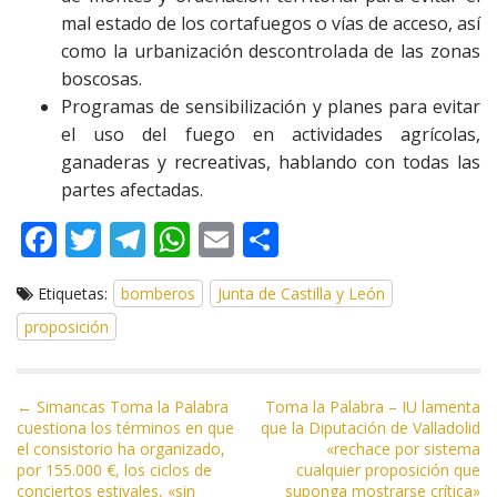
mal estado de los cortafuegos o vías de acceso, así
como la urbanización descontrolada de las zonas
boscosas.
Programas de sensibilización y planes para evitar
el uso del fuego en actividades agrícolas,
ganaderas y recreativas, hablando con todas las
partes afectadas.
F
T
T
W
E
C
ac
w
el
h
m
o
Etiquetas:
bomberos
Junta de Castilla y León
e
itt
e
at
ai
m
proposición
b
er
gr
s
l
p
o
a
A
ar
N
o
m
p
ti
← Simancas Toma la Palabra
Toma la Palabra – IU lamenta
cuestiona los términos en que
que la Diputación de Valladolid
a
k
p
r
el consistorio ha organizado,
«rechace por sistema
v
por 155.000 €, los ciclos de
cualquier proposición que
e
conciertos estivales, «sin
suponga mostrarse crítica»