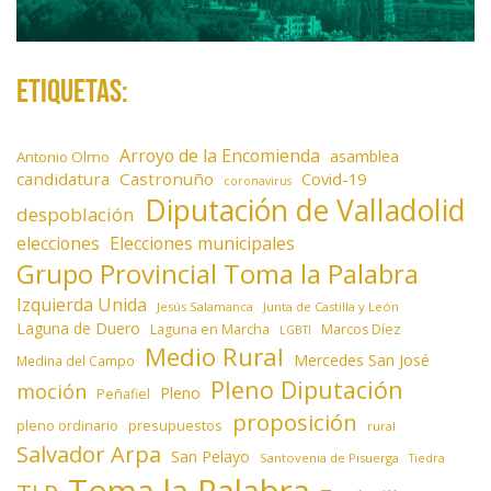
Etiquetas:
Arroyo de la Encomienda
asamblea
Antonio Olmo
candidatura
Castronuño
Covid-19
coronavirus
Diputación de Valladolid
despoblación
elecciones
Elecciones municipales
Grupo Provincial Toma la Palabra
Izquierda Unida
Jesús Salamanca
Junta de Castilla y León
Laguna de Duero
Laguna en Marcha
Marcos Díez
LGBTI
Medio Rural
Mercedes San José
Medina del Campo
Pleno Diputación
moción
Pleno
Peñafiel
proposición
presupuestos
pleno ordinario
rural
Salvador Arpa
San Pelayo
Santovenia de Pisuerga
Tiedra
Toma la Palabra