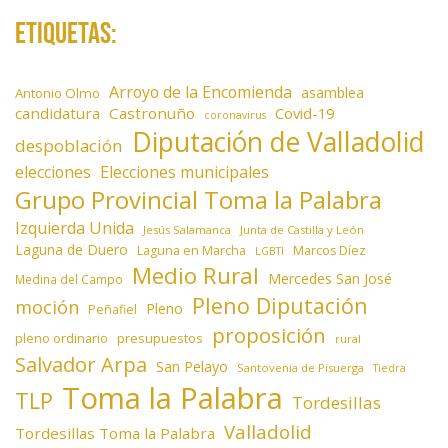
Etiquetas:
Arroyo de la Encomienda
asamblea
Antonio Olmo
candidatura
Castronuño
Covid-19
coronavirus
Diputación de Valladolid
despoblación
elecciones
Elecciones municipales
Grupo Provincial Toma la Palabra
Izquierda Unida
Jesús Salamanca
Junta de Castilla y León
Laguna de Duero
Laguna en Marcha
Marcos Díez
LGBTI
Medio Rural
Mercedes San José
Medina del Campo
Pleno Diputación
moción
Pleno
Peñafiel
proposición
presupuestos
pleno ordinario
rural
Salvador Arpa
San Pelayo
Santovenia de Pisuerga
Tiedra
Toma la Palabra
TLP
Tordesillas
Valladolid
Tordesillas Toma la Palabra