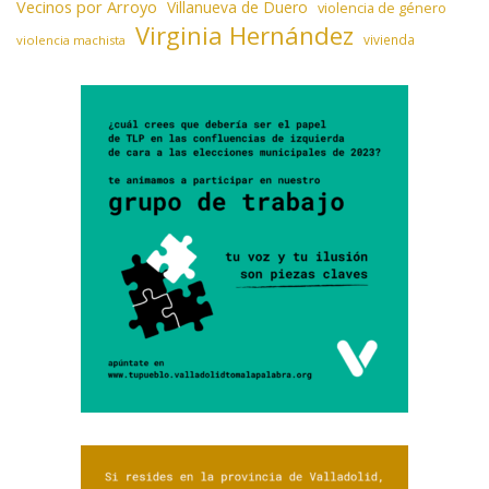
Vecinos por Arroyo
Villanueva de Duero
violencia de género
Virginia Hernández
vivienda
violencia machista