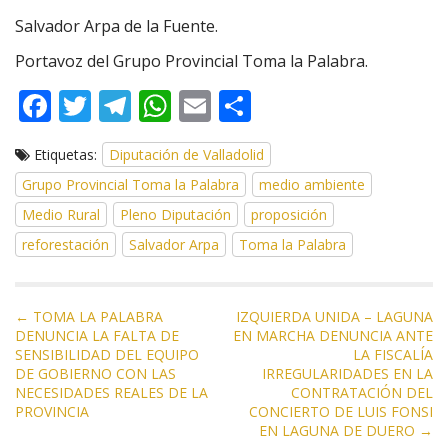
Salvador Arpa de la Fuente.
Portavoz del Grupo Provincial Toma la Palabra.
F
T
T
W
E
C
ac
w
el
h
m
o
Etiquetas:
Diputación de Valladolid
e
itt
e
at
ai
m
Grupo Provincial Toma la Palabra
medio ambiente
b
er
gr
s
l
p
Medio Rural
Pleno Diputación
proposición
o
a
A
ar
reforestación
Salvador Arpa
Toma la Palabra
o
m
p
ti
k
p
r
N
← TOMA LA PALABRA
IZQUIERDA UNIDA – LAGUNA
DENUNCIA LA FALTA DE
EN MARCHA DENUNCIA ANTE
a
SENSIBILIDAD DEL EQUIPO
LA FISCALÍA
v
DE GOBIERNO CON LAS
IRREGULARIDADES EN LA
e
NECESIDADES REALES DE LA
CONTRATACIÓN DEL
PROVINCIA
CONCIERTO DE LUIS FONSI
g
EN LAGUNA DE DUERO →