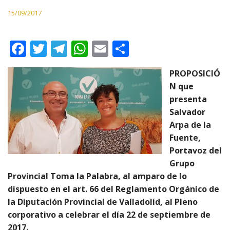
15/09/2017
F
T
T
W
E
C
ac
w
el
h
m
o
PROPOSICIÓ
e
itt
e
at
ai
m
N que
b
er
gr
s
l
p
presenta
o
a
A
ar
Salvador
Arpa de la
o
m
p
ti
Fuente,
k
p
r
Portavoz del
Grupo
Provincial Toma la Palabra, al amparo de lo
dispuesto en el art. 66 del Reglamento Orgánico de
la Diputación Provincial de Valladolid, al Pleno
corporativo a celebrar el día 22 de septiembre de
2017.