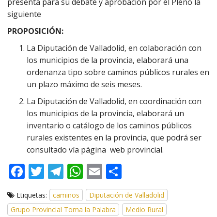
presenta para su debate y aprobación por el Pleno la
siguiente
PROPOSICIÓN:
La Diputación de Valladolid, en colaboración con
los municipios de la provincia, elaborará una
ordenanza tipo sobre caminos públicos rurales en
un plazo máximo de seis meses.
La Diputación de Valladolid, en coordinación con
los municipios de la provincia, elaborará un
inventario o catálogo de los caminos públicos
rurales existentes en la provincia, que podrá ser
consultado vía página web provincial.
F
T
T
W
E
C
ac
w
el
h
m
o
Etiquetas:
caminos
Diputación de Valladolid
e
itt
e
at
ai
m
Grupo Provincial Toma la Palabra
Medio Rural