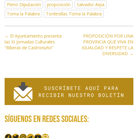
b
er
gr
s
l
p
Pleno Diputación
proposición
Salvador Arpa
o
a
A
ar
Toma la Palabra
Tordesillas Toma la Palabra
o
m
p
ti
k
p
r
N
← El Ayuntamiento presenta
PROPOSICIÓN POR UNA
las XI Jornadas Culturales
PROVINCIA QUE VIVA EN
a
“Riberas de Castronuño”
IGUALDAD Y RESPETE LA
v
DIVERSIDAD →
e
g
a
c
i
ó
n
d
Síguenos en redes sociales:
e
e
Facebook
Twitter
Instagram
Telegram
YouTube
Mail