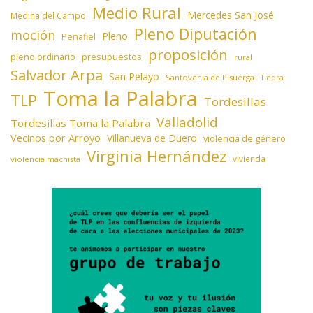
Medio Rural
Mercedes San José
Medina del Campo
Pleno Diputación
moción
Pleno
Peñafiel
proposición
presupuestos
pleno ordinario
rural
Salvador Arpa
San Pelayo
Santovenia de Pisuerga
Tiedra
Toma la Palabra
TLP
Tordesillas
Valladolid
Tordesillas Toma la Palabra
Vecinos por Arroyo
Villanueva de Duero
violencia de género
Virginia Hernández
vivienda
violencia machista