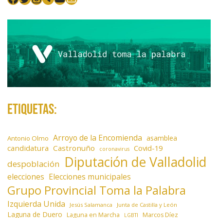
n
t
r
a
d
a
s
Etiquetas:
Arroyo de la Encomienda
asamblea
Antonio Olmo
candidatura
Castronuño
Covid-19
coronavirus
Diputación de Valladolid
despoblación
elecciones
Elecciones municipales
Grupo Provincial Toma la Palabra
Izquierda Unida
Jesús Salamanca
Junta de Castilla y León
Laguna de Duero
Laguna en Marcha
Marcos Díez
LGBTI