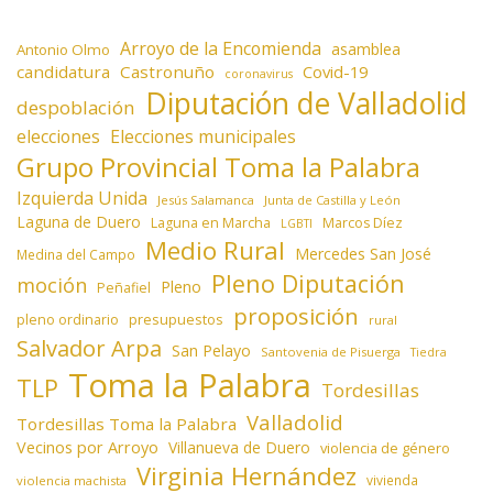
Arroyo de la Encomienda
asamblea
Antonio Olmo
candidatura
Castronuño
Covid-19
coronavirus
Diputación de Valladolid
despoblación
elecciones
Elecciones municipales
Grupo Provincial Toma la Palabra
Izquierda Unida
Jesús Salamanca
Junta de Castilla y León
Laguna de Duero
Laguna en Marcha
Marcos Díez
LGBTI
Medio Rural
Mercedes San José
Medina del Campo
Pleno Diputación
moción
Pleno
Peñafiel
proposición
presupuestos
pleno ordinario
rural
Salvador Arpa
San Pelayo
Santovenia de Pisuerga
Tiedra
Toma la Palabra
TLP
Tordesillas
Valladolid
Tordesillas Toma la Palabra
Vecinos por Arroyo
Villanueva de Duero
violencia de género
Virginia Hernández
vivienda
violencia machista