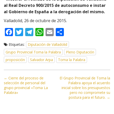
al Real Decreto 900/2015 de autoconsumo e instar
al Gobierno de España a la derogación del mismo.
Valladolid, 26 de octubre de 2015.
F
T
T
W
E
C
ac
w
el
h
m
o
Etiquetas:
Diputación de Valladolid
e
itt
e
at
ai
m
Grupo Provincial Toma la Palabra
Pleno Diputación
b
er
gr
s
l
p
proposición
Salvador Arpa
Toma la Palabra
o
a
A
ar
o
m
p
ti
N
k
p
r
← Cierre del proceso de
El Grupo Provincial de Toma la
selección de personal del
Palabra apoya el acuerdo
a
grupo provincial «Toma La
inicial sobre los presupuestos
v
Palabra»
pero no compromete su
e
postura para el futuro. →
g
a