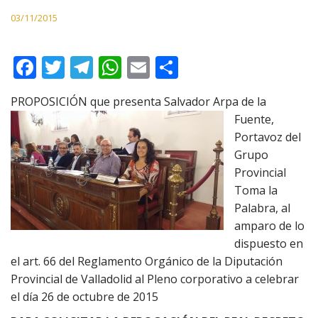
03/11/2015
F
T
T
W
E
C
ac
w
el
h
m
o
PROPOSICIÓN q
ue presenta Salvador Arpa de la
e
itt
e
at
ai
m
Fuente,
b
er
gr
s
l
p
Portavoz del
o
a
A
ar
Grupo
Provincial
o
m
p
ti
Toma la
k
p
r
Palabra, al
amparo de lo
dispuesto en
el art. 66 del Reglamento Orgánico de la Diputación
Provincial de Valladolid al Pleno corporativo a celebrar
el día 26 de octubre de 2015