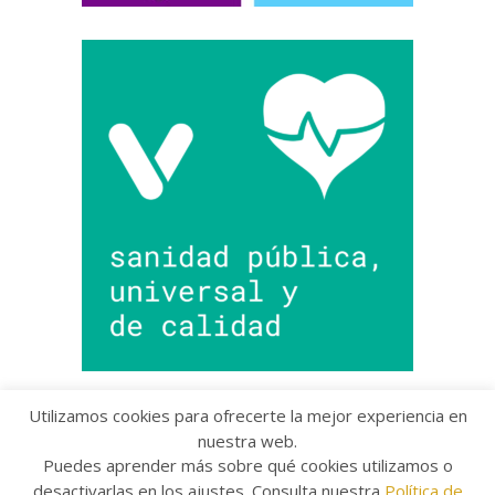
Utilizamos cookies para ofrecerte la mejor experiencia en
nuestra web.
Puedes aprender más sobre qué cookies utilizamos o
Copyright © 2022 Grupo Provincial Toma la Palabra
desactivarlas en los ajustes. Consulta nuestra
Política de
Aviso legal
/
Política de Privacidad
/
Política de