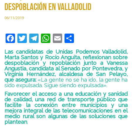
despoblación en Valladolid
06/11/2019
F
T
T
W
E
C
ac
w
el
h
m
o
Las candidatas de Unidas Podemos Valladolid,
e
itt
e
at
ai
m
Marta Santos y Rocío Anguita, reflexionan sobre
despoblación y repoblación junto a Vanessa
b
er
gr
s
l
p
Angustia, candidata al Senado por Pontevedra, y
o
a
A
ar
Virginia Hernández, alcaldesa de San Pelayo,
que asegura:
«La gente no se ha ido, la gente ha
o
m
p
ti
sido expulsada. Sigue siendo expulsada».
k
p
r
Favorecer el acceso a una educación y sanidad
de calidad, una red de transporte público que
facilite la conexión entre municipios y una
mejora integral de las telecomunicaciones en el
medio rural son algunas de las soluciones que
plantean
.