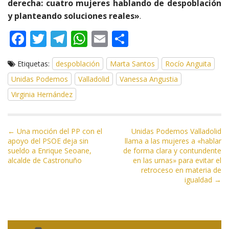
derecha: cuatro mujeres hablando de despoblación
y planteando soluciones reales»
.
F
T
T
W
E
C
ac
w
el
h
m
o
Etiquetas:
despoblación
Marta Santos
Rocío Anguita
e
itt
e
at
ai
m
Unidas Podemos
Valladolid
Vanessa Angustia
b
er
gr
s
l
p
Virginia Hernández
o
a
A
ar
o
m
p
ti
N
k
p
r
← Una moción del PP con el
Unidas Podemos Valladolid
apoyo del PSOE deja sin
llama a las mujeres a «hablar
a
sueldo a Enrique Seoane,
de forma clara y contundente
v
alcalde de Castronuño
en las urnas» para evitar el
e
retroceso en materia de
igualdad →
g
a
c
i