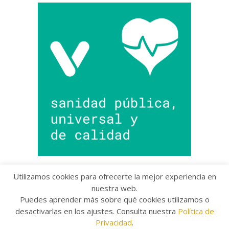
Utilizamos cookies para ofrecerte la mejor experiencia en
nuestra web.
Puedes aprender más sobre qué cookies utilizamos o
Copyright © 2022 Grupo Provincial Toma la Palabra
desactivarlas en los ajustes. Consulta nuestra
Política de
Aviso legal
/
Política de Privacidad
/
Política de
Cookies
Privacidad
.