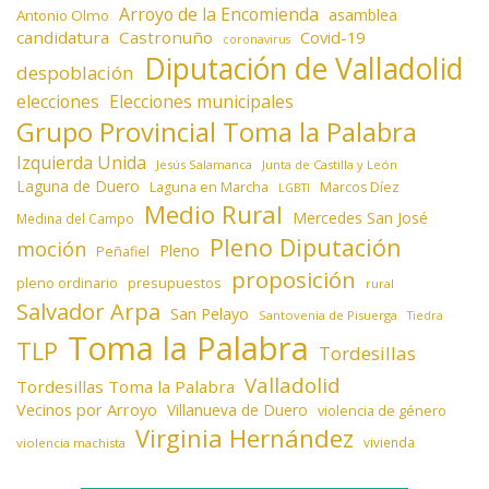
Arroyo de la Encomienda
asamblea
Antonio Olmo
candidatura
Castronuño
Covid-19
coronavirus
Diputación de Valladolid
despoblación
elecciones
Elecciones municipales
Grupo Provincial Toma la Palabra
Izquierda Unida
Jesús Salamanca
Junta de Castilla y León
Laguna de Duero
Laguna en Marcha
Marcos Díez
LGBTI
Medio Rural
Mercedes San José
Medina del Campo
Pleno Diputación
moción
Pleno
Peñafiel
proposición
presupuestos
pleno ordinario
rural
Salvador Arpa
San Pelayo
Santovenia de Pisuerga
Tiedra
Toma la Palabra
TLP
Tordesillas
Valladolid
Tordesillas Toma la Palabra
Vecinos por Arroyo
Villanueva de Duero
violencia de género
Virginia Hernández
vivienda
violencia machista