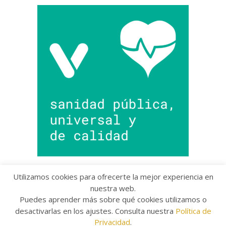
Utilizamos cookies para ofrecerte la mejor experiencia en
nuestra web.
Puedes aprender más sobre qué cookies utilizamos o
Copyright © 2022 Grupo Provincial Toma la Palabra
desactivarlas en los ajustes. Consulta nuestra
Política de
Aviso legal
/
Política de Privacidad
/
Política de
Privacidad
.
Cookies