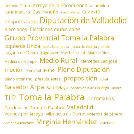
Arroyo de la Encomienda
asamblea
Antonio Olmo
candidatura
Castronuño
Covid-19
coronavirus
Diputación de Valladolid
despoblación
elecciones
Elecciones municipales
Grupo Provincial Toma la Palabra
Izquierda Unida
Jesús Salamanca
Junta de Castilla y León
Laguna de Duero
Laguna en Marcha
Marcos Díez
LGBTI
Medio Rural
Mercedes San José
Medina del Campo
Pleno Diputación
moción
Pleno
Peñafiel
proposición
presupuestos
pleno ordinario
rural
Salvador Arpa
San Pelayo
Santovenia de Pisuerga
Tiedra
Toma la Palabra
TLP
Tordesillas
Valladolid
Tordesillas Toma la Palabra
Vecinos por Arroyo
Villanueva de Duero
violencia de género
Virginia Hernández
vivienda
violencia machista