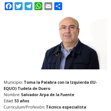
F
T
T
W
E
C
ac
w
el
h
m
o
e
itt
e
at
ai
m
b
er
gr
s
l
p
o
a
A
ar
o
m
p
ti
k
p
r
Municipio:
Toma la Palabra con la Izquierda (IU-
EQUO) Tudela de Duero
Nombre:
Salvador Arpa de la Fuente
Edad:
53 años
Curriculum/Profesión:
Técnico especialista