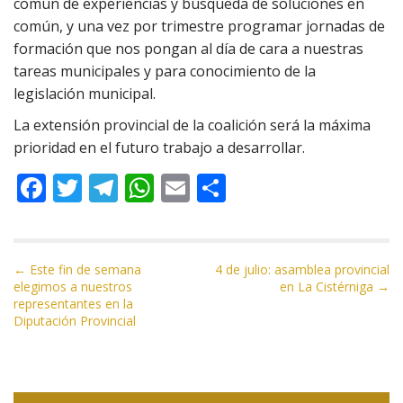
común de experiencias y búsqueda de soluciones en
común, y una vez por trimestre programar jornadas de
formación que nos pongan al día de cara a nuestras
tareas municipales y para conocimiento de la
legislación municipal.
La extensión provincial de la coalición será la máxima
prioridad en el futuro trabajo a desarrollar.
F
T
T
W
E
C
ac
w
el
h
m
o
e
itt
e
at
ai
m
b
er
gr
s
l
p
N
← Este fin de semana
4 de julio: asamblea provincial
elegimos a nuestros
en La Cistérniga →
a
o
a
A
ar
representantes en la
v
Diputación Provincial
o
m
p
ti
e
k
p
r
g
a