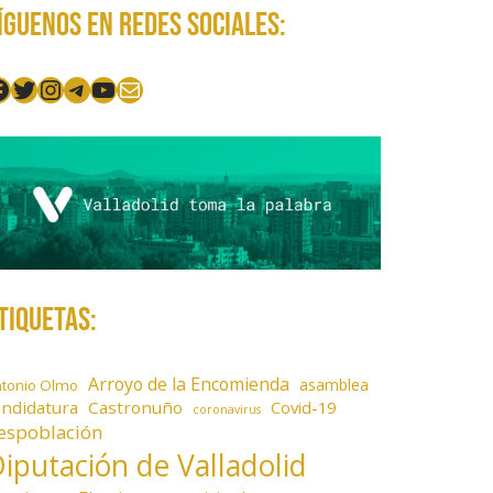
íguenos en redes sociales:
acebook
Twitter
Instagram
Telegram
YouTube
Mail
tiquetas:
Arroyo de la Encomienda
asamblea
ntonio Olmo
andidatura
Castronuño
Covid-19
coronavirus
espoblación
iputación de Valladolid