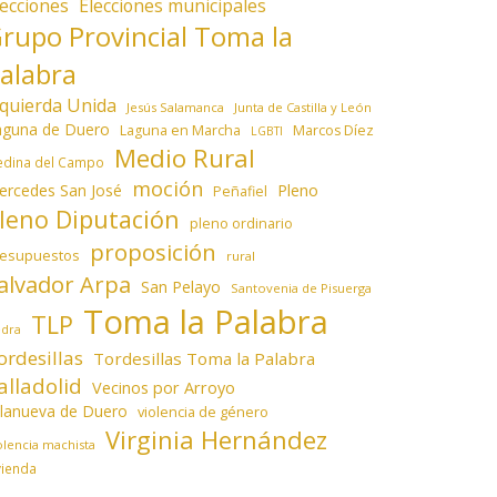
lecciones
Elecciones municipales
rupo Provincial Toma la
alabra
zquierda Unida
Jesús Salamanca
Junta de Castilla y León
aguna de Duero
Laguna en Marcha
Marcos Díez
LGBTI
Medio Rural
dina del Campo
moción
ercedes San José
Pleno
Peñafiel
leno Diputación
pleno ordinario
proposición
resupuestos
rural
alvador Arpa
San Pelayo
Santovenia de Pisuerga
Toma la Palabra
TLP
edra
ordesillas
Tordesillas Toma la Palabra
alladolid
Vecinos por Arroyo
llanueva de Duero
violencia de género
Virginia Hernández
olencia machista
vienda