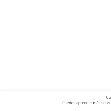
Uti
Puedes aprender más sobre q
Copyright © 2022 Grupo Provincial Toma la P