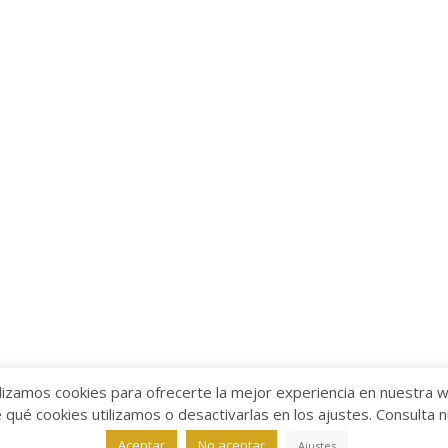
lizamos cookies para ofrecerte la mejor experiencia en nuestra 
ué cookies utilizamos o desactivarlas en los ajustes. Consulta 
alabra
Aviso legal
/
Política de Privacidad
/
Política de Coo
Aceptar
No aceptar
Ajustes