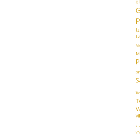
e
G
P
I
L
Me
M
P
p
S
Ti
T
V
Vi
vi
vi