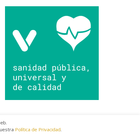
web.
nuestra
Política de Privacidad
.
kies