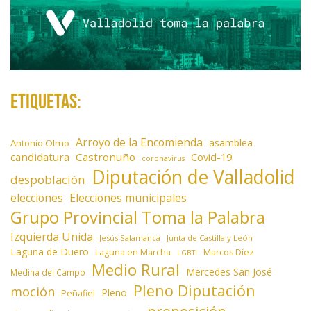
Etiquetas:
Arroyo de la Encomienda
asamblea
Antonio Olmo
candidatura
Castronuño
Covid-19
coronavirus
Diputación de Valladolid
despoblación
elecciones
Elecciones municipales
Grupo Provincial Toma la Palabra
Izquierda Unida
Jesús Salamanca
Junta de Castilla y León
Laguna de Duero
Laguna en Marcha
Marcos Díez
LGBTI
Medio Rural
Mercedes San José
Medina del Campo
Pleno Diputación
moción
Pleno
Peñafiel
proposición