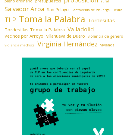
presupuestos
pleno ordinario
rural
Salvador Arpa
San Pelayo
Santovenia de Pisuerga
Tiedra
Toma la Palabra
TLP
Tordesillas
Valladolid
Tordesillas Toma la Palabra
Vecinos por Arroyo
Villanueva de Duero
violencia de género
Virginia Hernández
vivienda
violencia machista