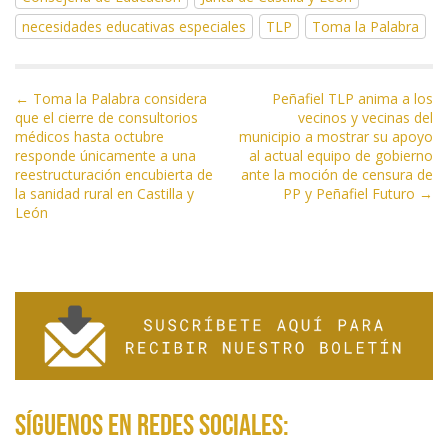
b
er
gr
s
l
p
necesidades educativas especiales
TLP
Toma la Palabra
o
a
A
ar
o
m
p
ti
N
k
p
r
← Toma la Palabra considera
Peñafiel TLP anima a los
que el cierre de consultorios
vecinos y vecinas del
a
médicos hasta octubre
municipio a mostrar su apoyo
v
responde únicamente a una
al actual equipo de gobierno
e
reestructuración encubierta de
ante la moción de censura de
la sanidad rural en Castilla y
PP y Peñafiel Futuro →
g
León
a
c
i
ó
n
d
e
e
Síguenos en redes sociales:
n