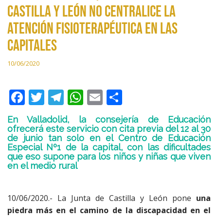
Castilla y León no centralice la
atención fisioterapéutica en las
capitales
10/06/2020
F
T
T
W
E
C
ac
w
el
h
m
o
En Valladolid, la consejería de Educación
e
itt
e
at
ai
m
ofrecerá este servicio con cita previa del 12 al 30
de junio tan solo en el Centro de Educación
b
er
gr
s
l
p
Especial Nº1 de la capital, con las dificultades
o
a
A
ar
que eso supone para los niños y niñas que viven
en el medio rural
o
m
p
ti
k
p
r
10/06/2020.- La Junta de Castilla y León pone
una
piedra más en el camino de la discapacidad en el