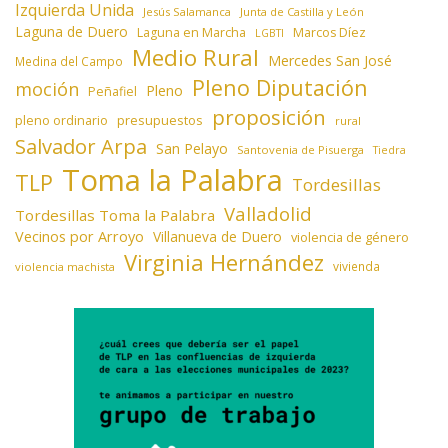
Izquierda Unida
Jesús Salamanca
Junta de Castilla y León
Laguna de Duero
Laguna en Marcha
Marcos Díez
LGBTI
Medio Rural
Mercedes San José
Medina del Campo
Pleno Diputación
moción
Pleno
Peñafiel
proposición
presupuestos
pleno ordinario
rural
Salvador Arpa
San Pelayo
Santovenia de Pisuerga
Tiedra
Toma la Palabra
TLP
Tordesillas
Valladolid
Tordesillas Toma la Palabra
Vecinos por Arroyo
Villanueva de Duero
violencia de género
Virginia Hernández
vivienda
violencia machista