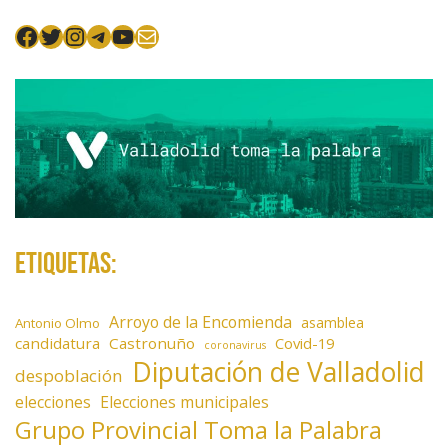
t
Facebook
Twitter
Instagram
Telegram
YouTube
Mail
r
a
d
a
s
Etiquetas:
Arroyo de la Encomienda
asamblea
Antonio Olmo
candidatura
Castronuño
Covid-19
coronavirus
Diputación de Valladolid
despoblación
elecciones
Elecciones municipales
Grupo Provincial Toma la Palabra