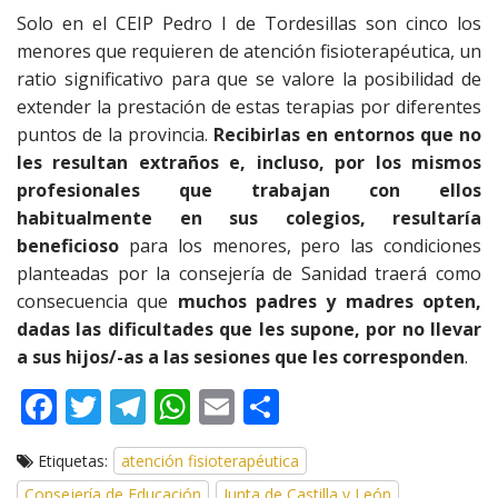
Solo en el CEIP Pedro I de Tordesillas son cinco los
menores que requieren de atención fisioterapéutica, un
ratio significativo para que se valore la posibilidad de
extender la prestación de estas terapias por diferentes
puntos de la provincia.
Recibirlas en entornos que no
les resultan extraños e, incluso, por los mismos
profesionales que trabajan con ellos
habitualmente en sus colegios, resultaría
beneficioso
para los menores, pero las condiciones
planteadas por la consejería de Sanidad traerá como
consecuencia que
muchos padres y madres opten,
dadas las dificultades que les supone, por no llevar
a sus hijos/-as a las sesiones que les corresponden
.
F
T
T
W
E
C
ac
w
el
h
m
o
Etiquetas:
atención fisioterapéutica
e
itt
e
at
ai
m
Consejería de Educación
Junta de Castilla y León