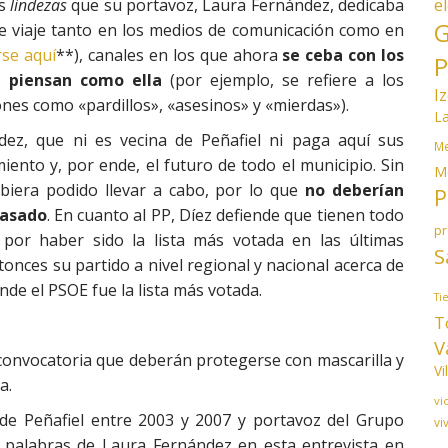
e
as
lindezas
que su portavoz, Laura Fernández, dedicaba
G
e viaje tanto en los medios de comunicación como en
se aquí
**), canales en los que ahora
se ceba con los
P
o piensan como ella
(por ejemplo, se refiere a los
I
ones como «pardillos», «asesinos» y «mierdas»).
L
ez, que ni es vecina de Peñafiel ni paga aquí sus
Me
ento y, por ende, el futuro de todo el municipio. Sin
M
biera podido llevar a cabo, por lo que
no deberían
P
Pasado
. En cuanto al PP, Díez defiende que tienen todo
p
 por haber sido la lista más votada en las últimas
S
nces su partido a nivel regional y nacional acerca de
onde el PSOE fue la lista más votada.
Ti
T
V
convocatoria que deberán protegerse con mascarilla y
Vi
a.
vi
e de Peñafiel entre 2003 y 2007 y portavoz del Grupo
vi
as palabras de Laura Fernández en esta entrevista en