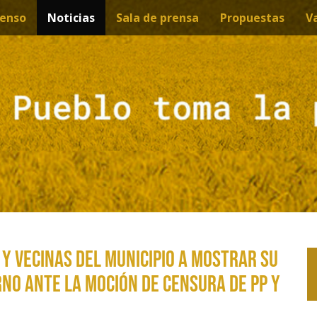
enso
Noticias
Sala de prensa
Propuestas
V
 y vecinas del municipio a mostrar su
rno ante la moción de censura de PP y