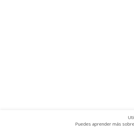
Uti
Puedes aprender más sobre q
Copyright © 2022 Grupo Provincial Toma la P