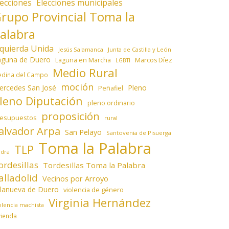
lecciones
Elecciones municipales
rupo Provincial Toma la
alabra
zquierda Unida
Jesús Salamanca
Junta de Castilla y León
aguna de Duero
Laguna en Marcha
Marcos Díez
LGBTI
Medio Rural
dina del Campo
moción
ercedes San José
Pleno
Peñafiel
leno Diputación
pleno ordinario
proposición
resupuestos
rural
alvador Arpa
San Pelayo
Santovenia de Pisuerga
Toma la Palabra
TLP
edra
ordesillas
Tordesillas Toma la Palabra
alladolid
Vecinos por Arroyo
llanueva de Duero
violencia de género
Virginia Hernández
olencia machista
vienda