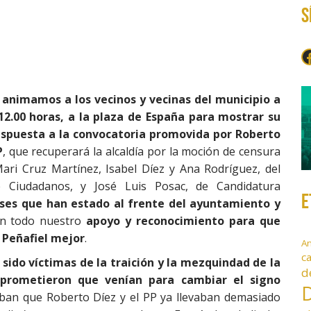
S
F
,
animamos a los vecinos y vecinas del municipio a
 12.00 horas, a la plaza de España para mostrar su
espuesta a la convocatoria promovida por Roberto
P
, que recuperará la alcaldía por la moción de censura
Mari Cruz Martínez, Isabel Díez y Ana Rodríguez, del
Ciudadanos, y José Luis Posac, de Candidatura
E
ses que han estado al frente del ayuntamiento y
en todo nuestro
apoyo y reconocimiento para que
 Peñafiel mejor
.
A
c
sido víctimas de la traición y la mezquindad de la
d
prometieron que venían para cambiar el signo
D
ban que Roberto Díez y el PP ya llevaban demasiado