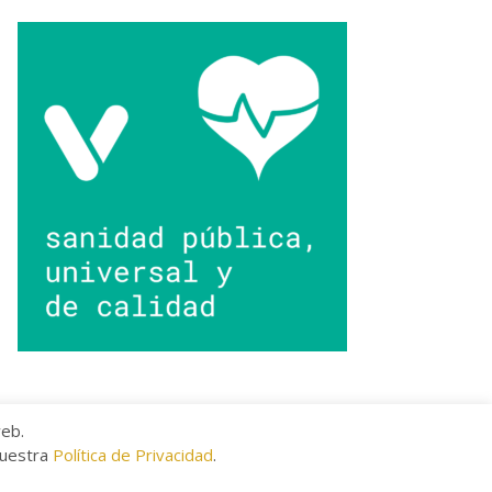
web.
nuestra
Política de Privacidad
.
kies