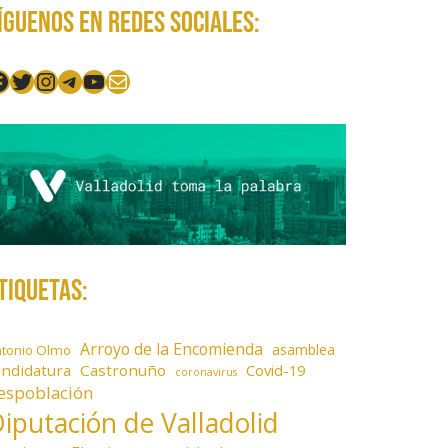
íguenos en redes sociales:
acebook
Twitter
Instagram
Telegram
YouTube
Mail
tiquetas:
Arroyo de la Encomienda
asamblea
ntonio Olmo
andidatura
Castronuño
Covid-19
coronavirus
espoblación
iputación de Valladolid