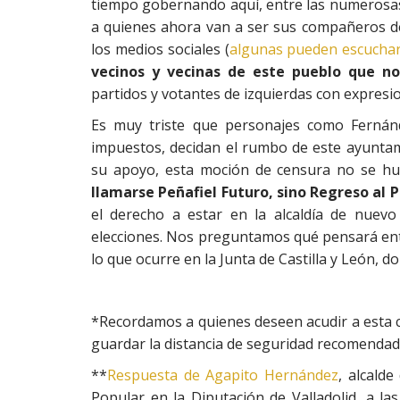
tiempo gobernando aquí, entre las numeros
a quienes ahora van a ser sus compañeros d
los medios sociales (
algunas pueden escuchar
vecinos y vecinas de este pueblo que n
partidos y votantes de izquierdas con expresi
Es muy triste que personajes como Fernánd
impuestos, decidan el rumbo de este ayuntami
su apoyo, esta moción de censura no se hu
llamarse Peñafiel Futuro, sino Regreso al 
el derecho a estar en la alcaldía de nuevo
elecciones. Nos preguntamos qué pensará ento
lo que ocurre en la Junta de Castilla y León, d
*Recordamos a quienes deseen acudir a esta 
guardar la distancia de seguridad recomendad
**
Respuesta de Agapito Hernández
, alcald
Popular en la Diputación de Valladolid, a l