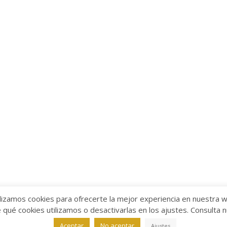
lizamos cookies para ofrecerte la mejor experiencia en nuestra 
ué cookies utilizamos o desactivarlas en los ajustes. Consulta 
alabra
Aviso legal
/
Política de Privacidad
/
Política de Coo
Aceptar
No aceptar
Ajustes