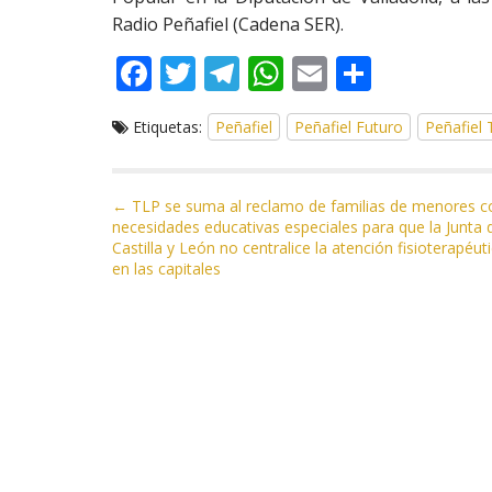
Radio Peñafiel (Cadena SER).
F
T
T
W
E
C
ac
w
el
h
m
o
Etiquetas:
Peñafiel
Peñafiel Futuro
Peñafiel
e
itt
e
at
ai
m
b
er
gr
s
l
p
o
a
A
ar
N
← TLP se suma al reclamo de familias de menores c
necesidades educativas especiales para que la Junta 
a
o
m
p
ti
Castilla y León no centralice la atención fisioterapéut
v
en las capitales
k
p
r
e
g
a
c
i
ó
n