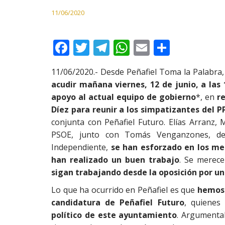
11/06/2020
F
T
T
W
E
C
ac
w
el
h
m
o
11/06/2020.- Desde Peñafiel Toma la Palabra
e
itt
e
at
ai
m
acudir mañana viernes, 12 de junio, a las
b
er
gr
s
l
p
apoyo al actual equipo de gobierno
*, en
r
o
a
A
ar
Díez para reunir a los simpatizantes del P
conjunta con Peñafiel Futuro. Elías Arranz, 
o
m
p
ti
PSOE, junto con Tomás Venganzones, de 
k
p
r
Independiente,
se han esforzado en los me
han realizado un buen trabajo
. Se merec
sigan trabajando desde la oposición por un
Lo que ha ocurrido en Peñafiel es que
hemos 
candidatura de Peñafiel Futuro
, quienes
político de este ayuntamiento
. Argumenta