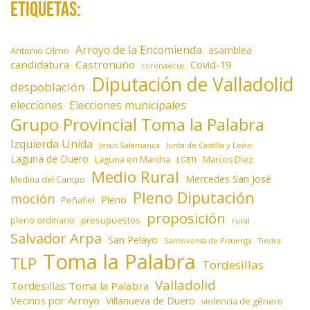
Etiquetas:
Arroyo de la Encomienda
asamblea
Antonio Olmo
candidatura
Castronuño
Covid-19
coronavirus
Diputación de Valladolid
despoblación
elecciones
Elecciones municipales
Grupo Provincial Toma la Palabra
Izquierda Unida
Jesús Salamanca
Junta de Castilla y León
Laguna de Duero
Laguna en Marcha
Marcos Díez
LGBTI
Medio Rural
Mercedes San José
Medina del Campo
Pleno Diputación
moción
Pleno
Peñafiel
proposición
presupuestos
pleno ordinario
rural
Salvador Arpa
San Pelayo
Santovenia de Pisuerga
Tiedra
Toma la Palabra
TLP
Tordesillas
Valladolid
Tordesillas Toma la Palabra
Vecinos por Arroyo
Villanueva de Duero
violencia de género