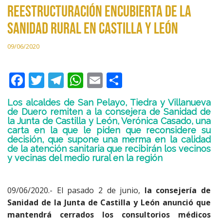
reestructuración encubierta de la
sanidad rural en Castilla y León
09/06/2020
F
T
T
W
E
C
ac
w
el
h
m
o
Los alcaldes de San Pelayo, Tiedra y Villanueva
e
itt
e
at
ai
m
de Duero remiten a la consejera de Sanidad de
la Junta de Castilla y León, Verónica Casado, una
b
er
gr
s
l
p
carta en la que le piden que reconsidere su
o
a
A
ar
decisión, que supone una merma en la calidad
de la atención sanitaria que recibirán los vecinos
o
m
p
ti
y vecinas del medio rural en la región
k
p
r
09/06/2020.- El pasado 2 de junio,
la consejería de
Sanidad de la Junta de Castilla y León anunció que
mantendrá cerrados los consultorios médicos