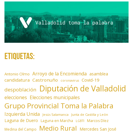
d
a
s
Etiquetas:
Arroyo de la Encomienda
asamblea
Antonio Olmo
candidatura
Castronuño
Covid-19
coronavirus
Diputación de Valladolid
despoblación
elecciones
Elecciones municipales
Grupo Provincial Toma la Palabra
Izquierda Unida
Jesús Salamanca
Junta de Castilla y León
Laguna de Duero
Laguna en Marcha
Marcos Díez
LGBTI
Medio Rural
Mercedes San José
Medina del Campo