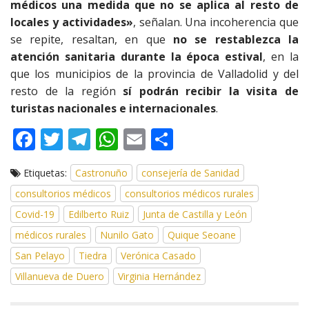
médicos una medida que no se aplica al resto de
locales y actividades»
, señalan. Una incoherencia que
se repite, resaltan, en que
no se restablezca
la
atención sanitaria durante la época estival
, en la
que los municipios de la provincia de Valladolid y del
resto de la región
sí podrán recibir la visita de
turistas nacionales e internacionales
.
F
T
T
W
E
C
ac
w
el
h
m
o
Etiquetas:
Castronuño
consejería de Sanidad
e
itt
e
at
ai
m
consultorios médicos
consultorios médicos rurales
b
er
gr
s
l
p
Covid-19
Edilberto Ruiz
Junta de Castilla y León
o
a
A
ar
médicos rurales
Nunilo Gato
Quique Seoane
o
m
p
ti
San Pelayo
Tiedra
Verónica Casado
k
p
r
Villanueva de Duero
Virginia Hernández