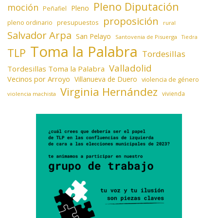
Pleno Diputación
moción
Pleno
Peñafiel
proposición
presupuestos
pleno ordinario
rural
Salvador Arpa
San Pelayo
Santovenia de Pisuerga
Tiedra
Toma la Palabra
TLP
Tordesillas
Valladolid
Tordesillas Toma la Palabra
Vecinos por Arroyo
Villanueva de Duero
violencia de género
Virginia Hernández
vivienda
violencia machista