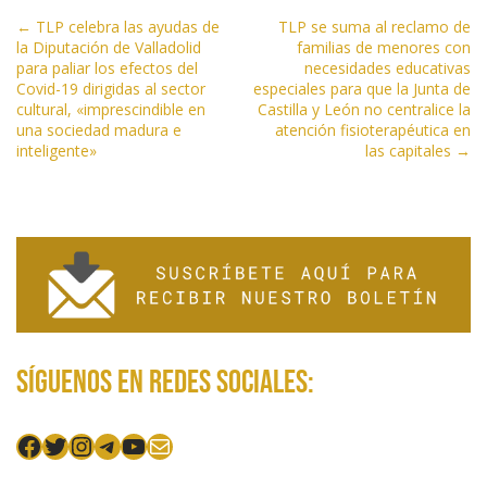
N
← TLP celebra las ayudas de
TLP se suma al reclamo de
la Diputación de Valladolid
familias de menores con
a
para paliar los efectos del
necesidades educativas
v
Covid-19 dirigidas al sector
especiales para que la Junta de
e
cultural, «imprescindible en
Castilla y León no centralice la
una sociedad madura e
atención fisioterapéutica en
g
inteligente»
las capitales →
a
c
i
ó
n
d
e
e
Síguenos en redes sociales:
n
t
Facebook
Twitter
Instagram
Telegram
YouTube
Mail
r
a