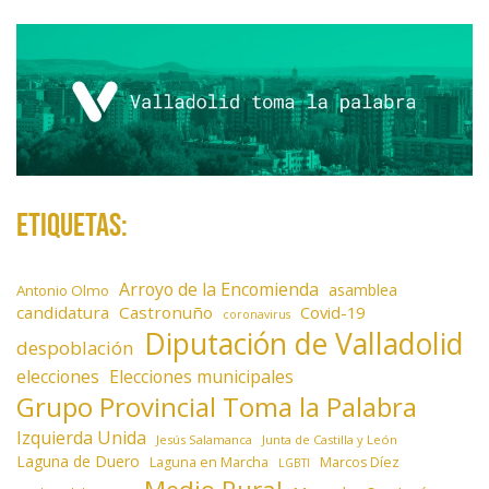
Etiquetas:
Arroyo de la Encomienda
asamblea
Antonio Olmo
candidatura
Castronuño
Covid-19
coronavirus
Diputación de Valladolid
despoblación
elecciones
Elecciones municipales
Grupo Provincial Toma la Palabra
Izquierda Unida
Jesús Salamanca
Junta de Castilla y León
Laguna de Duero
Laguna en Marcha
Marcos Díez
LGBTI