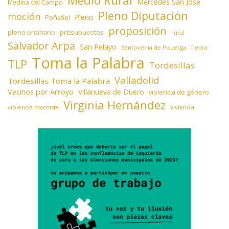
Medio Rural
Mercedes San José
Medina del Campo
Pleno Diputación
moción
Pleno
Peñafiel
proposición
presupuestos
pleno ordinario
rural
Salvador Arpa
San Pelayo
Santovenia de Pisuerga
Tiedra
Toma la Palabra
TLP
Tordesillas
Valladolid
Tordesillas Toma la Palabra
Vecinos por Arroyo
Villanueva de Duero
violencia de género
Virginia Hernández
vivienda
violencia machista