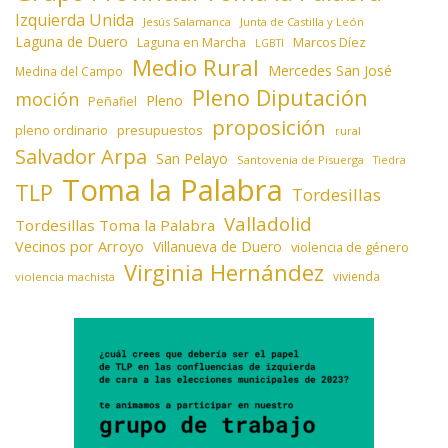
Izquierda Unida
Jesús Salamanca
Junta de Castilla y León
Laguna de Duero
Laguna en Marcha
Marcos Díez
LGBTI
Medio Rural
Mercedes San José
Medina del Campo
Pleno Diputación
moción
Pleno
Peñafiel
proposición
presupuestos
pleno ordinario
rural
Salvador Arpa
San Pelayo
Santovenia de Pisuerga
Tiedra
Toma la Palabra
TLP
Tordesillas
Valladolid
Tordesillas Toma la Palabra
Vecinos por Arroyo
Villanueva de Duero
violencia de género
Virginia Hernández
vivienda
violencia machista