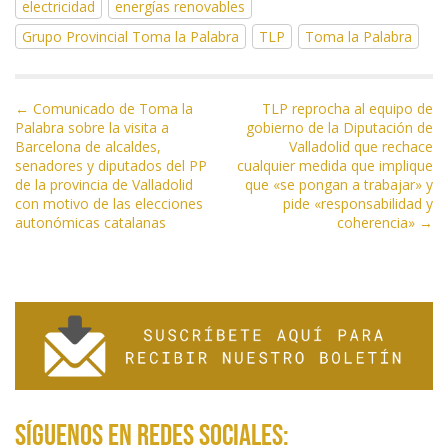
electricidad
energías renovables
b
er
gr
s
l
p
Grupo Provincial Toma la Palabra
TLP
Toma la Palabra
o
a
A
ar
o
m
p
ti
N
k
p
r
← Comunicado de Toma la
TLP reprocha al equipo de
Palabra sobre la visita a
gobierno de la Diputación de
a
Barcelona de alcaldes,
Valladolid que rechace
v
senadores y diputados del PP
cualquier medida que implique
e
de la provincia de Valladolid
que «se pongan a trabajar» y
con motivo de las elecciones
pide «responsabilidad y
g
autonómicas catalanas
coherencia» →
a
c
i
ó
n
d
e
e
Síguenos en redes sociales: