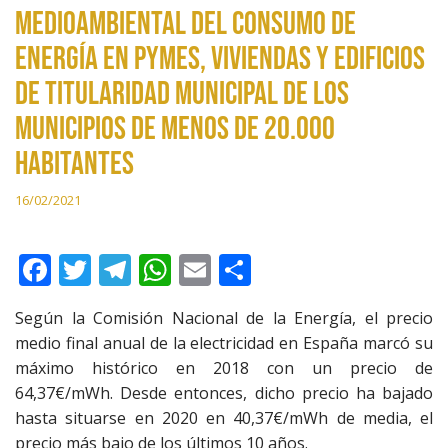
medioambiental del consumo de
energía en pymes, viviendas y edificios
de titularidad municipal de los
municipios de menos de 20.000
habitantes
16/02/2021
F
T
T
W
E
C
ac
w
el
h
m
o
Según la Comisión Nacional de la Energía, el precio
e
itt
e
at
ai
m
medio final anual de la electricidad en España marcó su
b
er
gr
s
l
p
máximo histórico en 2018 con un precio de
o
a
A
ar
64,37€/mWh. Desde entonces, dicho precio ha bajado
hasta situarse en 2020 en 40,37€/mWh de media, el
o
m
p
ti
precio más bajo de los últimos 10 años.