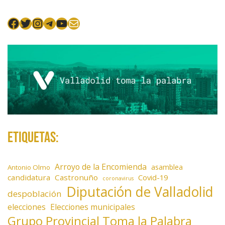
n
t
Facebook
Twitter
Instagram
Telegram
YouTube
Mail
r
a
d
a
s
Etiquetas:
Arroyo de la Encomienda
asamblea
Antonio Olmo
candidatura
Castronuño
Covid-19
coronavirus
Diputación de Valladolid
despoblación
elecciones
Elecciones municipales
Grupo Provincial Toma la Palabra