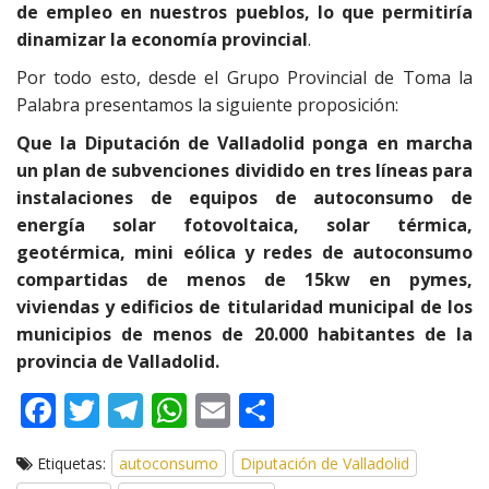
de empleo en nuestros pueblos, lo que permitiría
dinamizar la economía provincial
.
Por todo esto, desde el Grupo Provincial de Toma la
Palabra presentamos la siguiente proposición:
Que la Diputación de Valladolid ponga en marcha
un plan de subvenciones dividido en tres líneas para
instalaciones de equipos de autoconsumo de
energía solar fotovoltaica, solar térmica,
geotérmica, mini eólica y redes de autoconsumo
compartidas de menos de 15kw en pymes,
viviendas y edificios de titularidad municipal de los
municipios de menos de 20.000 habitantes de la
provincia de Valladolid.
F
T
T
W
E
C
ac
w
el
h
m
o
Etiquetas:
autoconsumo
Diputación de Valladolid
e
itt
e
at
ai
m