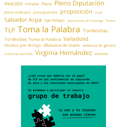
Pleno Diputación
moción
Pleno
Peñafiel
proposición
presupuestos
pleno ordinario
rural
Salvador Arpa
San Pelayo
Santovenia de Pisuerga
Tiedra
Toma la Palabra
TLP
Tordesillas
Valladolid
Tordesillas Toma la Palabra
Vecinos por Arroyo
Villanueva de Duero
violencia de género
Virginia Hernández
vivienda
violencia machista