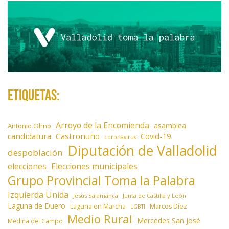
Etiquetas:
Arroyo de la Encomienda
asamblea
Antonio Olmo
candidatura
Castronuño
Covid-19
coronavirus
Diputación de Valladolid
despoblación
elecciones
Elecciones municipales
Grupo Provincial Toma la Palabra
Izquierda Unida
Jesús Salamanca
Junta de Castilla y León
Laguna de Duero
Laguna en Marcha
Marcos Díez
LGBTI
Medio Rural
Mercedes San José
Medina del Campo