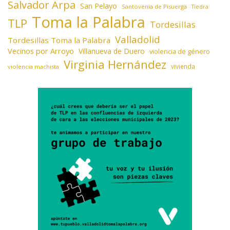
Salvador Arpa
San Pelayo
Santovenia de Pisuerga
Tiedra
Toma la Palabra
TLP
Tordesillas
Valladolid
Tordesillas Toma la Palabra
Vecinos por Arroyo
Villanueva de Duero
violencia de género
Virginia Hernández
vivienda
violencia machista