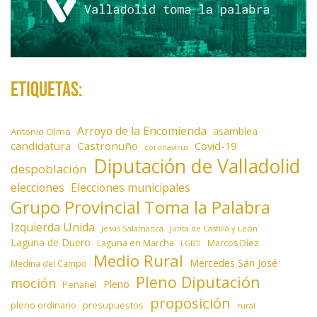
Etiquetas:
Arroyo de la Encomienda
asamblea
Antonio Olmo
candidatura
Castronuño
Covid-19
coronavirus
Diputación de Valladolid
despoblación
elecciones
Elecciones municipales
Grupo Provincial Toma la Palabra
Izquierda Unida
Jesús Salamanca
Junta de Castilla y León
Laguna de Duero
Laguna en Marcha
Marcos Díez
LGBTI
Medio Rural
Mercedes San José
Medina del Campo
Pleno Diputación
moción
Pleno
Peñafiel
proposición
presupuestos
pleno ordinario
rural