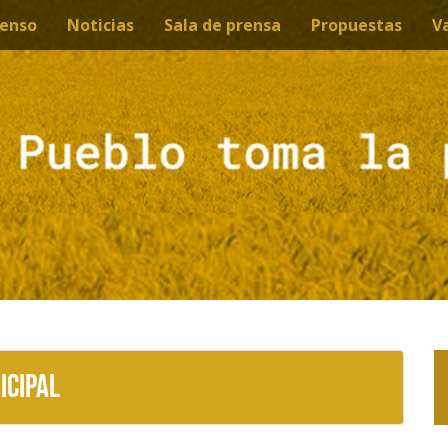
enso
Noticias
Sala de prensa
Propuestas
V
icipal