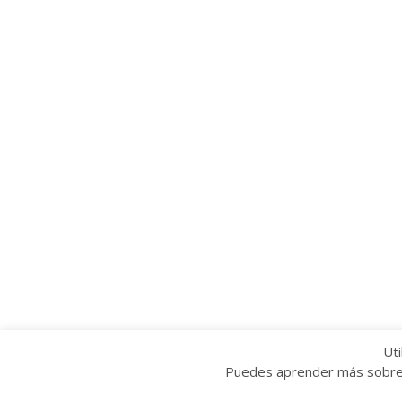
Uti
Puedes aprender más sobre q
Copyright © 2022 Grupo Provincial Toma la P