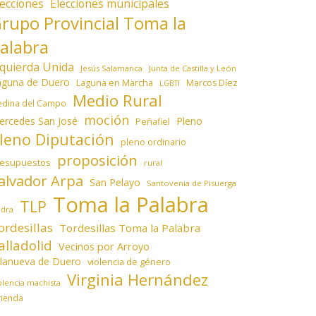
lecciones
Elecciones municipales
rupo Provincial Toma la
alabra
zquierda Unida
Jesús Salamanca
Junta de Castilla y León
aguna de Duero
Laguna en Marcha
Marcos Díez
LGBTI
Medio Rural
dina del Campo
moción
ercedes San José
Pleno
Peñafiel
leno Diputación
pleno ordinario
proposición
resupuestos
rural
alvador Arpa
San Pelayo
Santovenia de Pisuerga
Toma la Palabra
TLP
edra
ordesillas
Tordesillas Toma la Palabra
alladolid
Vecinos por Arroyo
llanueva de Duero
violencia de género
Virginia Hernández
olencia machista
vienda