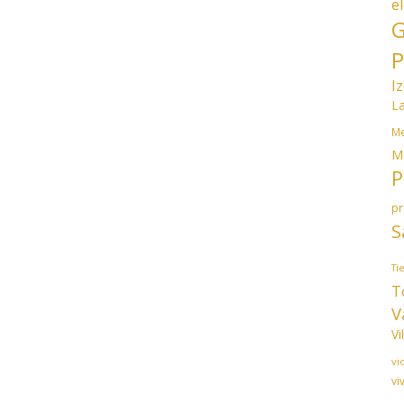
e
G
P
I
L
Me
M
P
p
S
Ti
T
V
Vi
vi
vi