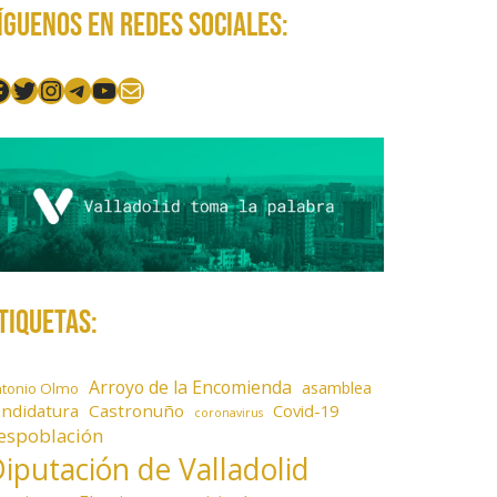
íguenos en redes sociales:
acebook
Twitter
Instagram
Telegram
YouTube
Mail
tiquetas:
Arroyo de la Encomienda
asamblea
ntonio Olmo
andidatura
Castronuño
Covid-19
coronavirus
espoblación
iputación de Valladolid