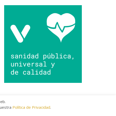
web.
nuestra
Política de Privacidad
.
kies