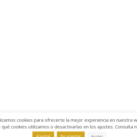
lizamos cookies para ofrecerte la mejor experiencia en nuestra 
ué cookies utilizamos o desactivarlas en los ajustes. Consulta 
alabra
Aviso legal
/
Política de Privacidad
/
Política de Coo
Aceptar
No aceptar
Ajustes