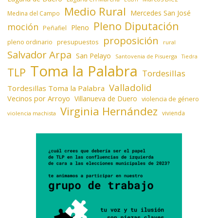
Medio Rural
Mercedes San José
Medina del Campo
Pleno Diputación
moción
Pleno
Peñafiel
proposición
presupuestos
pleno ordinario
rural
Salvador Arpa
San Pelayo
Santovenia de Pisuerga
Tiedra
Toma la Palabra
TLP
Tordesillas
Valladolid
Tordesillas Toma la Palabra
Vecinos por Arroyo
Villanueva de Duero
violencia de género
Virginia Hernández
vivienda
violencia machista