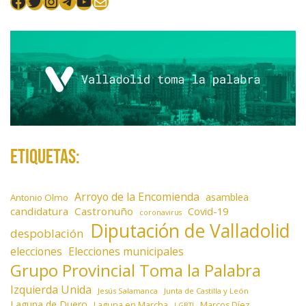
Facebook
Twitter
Instagram
Telegram
YouTube
Mail
Etiquetas:
Arroyo de la Encomienda
asamblea
Antonio Olmo
candidatura
Castronuño
Covid-19
coronavirus
Diputación de Valladolid
despoblación
elecciones
Elecciones municipales
Grupo Provincial Toma la Palabra
Izquierda Unida
Jesús Salamanca
Junta de Castilla y León
Laguna de Duero
Laguna en Marcha
Marcos Díez
LGBTI