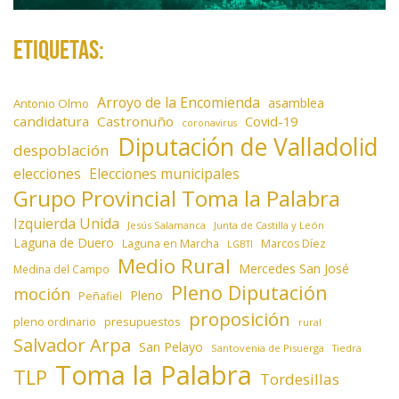
Etiquetas:
Arroyo de la Encomienda
asamblea
Antonio Olmo
candidatura
Castronuño
Covid-19
coronavirus
Diputación de Valladolid
despoblación
elecciones
Elecciones municipales
Grupo Provincial Toma la Palabra
Izquierda Unida
Jesús Salamanca
Junta de Castilla y León
Laguna de Duero
Laguna en Marcha
Marcos Díez
LGBTI
Medio Rural
Mercedes San José
Medina del Campo
Pleno Diputación
moción
Pleno
Peñafiel
proposición
presupuestos
pleno ordinario
rural
Salvador Arpa
San Pelayo
Santovenia de Pisuerga
Tiedra
Toma la Palabra
TLP
Tordesillas