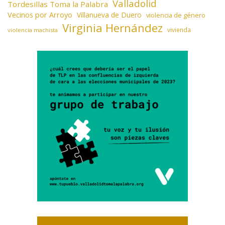
Valladolid
Tordesillas Toma la Palabra
Vecinos por Arroyo
Villanueva de Duero
violencia de género
Virginia Hernández
vivienda
violencia machista