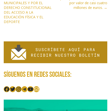
v
MUNICIPALES Y POR EL
por valor de casi cuatro
e
DERECHO CONSTITUCIONAL
millones de euros. →
DEL ACCESO A LA
g
EDUCACIÓN FÍSICA Y EL
a
DEPORTE
c
i
ó
n
d
e
e
n
Síguenos en redes sociales:
t
r
Facebook
Twitter
Instagram
Telegram
YouTube
Mail
a
d
a