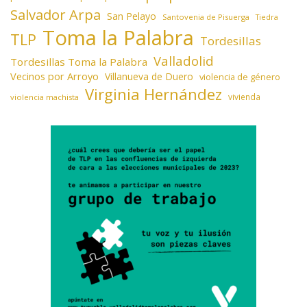
Salvador Arpa
San Pelayo
Santovenia de Pisuerga
Tiedra
Toma la Palabra
TLP
Tordesillas
Valladolid
Tordesillas Toma la Palabra
Vecinos por Arroyo
Villanueva de Duero
violencia de género
Virginia Hernández
vivienda
violencia machista