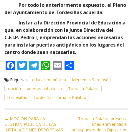
Por todo lo anteriormente expuesto, el Pleno
del Ayuntamiento de Tordesillas acuerda:
Instar a la Dirección Provincial de Educación a
que, en colaboración con la Junta Directiva del
C.E.I.P. Pedro I, emprendan las acciones necesarias
para instalar puertas antipánico en los lugares del
centro donde sean necesarias.
F
T
T
W
E
C
ac
w
el
h
m
o
Etiquetas:
educación pública
Mercedes San José
e
itt
e
at
ai
m
moción
puertas antipánico
Toma la Palabra
b
er
gr
s
l
p
Tordesillas
Tordesillas Toma la Palabra
o
a
A
ar
o
m
p
ti
N
k
p
r
← MOCIÓN PARA LA
Toma la Palabra presenta
GESTIÓN PÚBLICA DE LAS
unas enmiendas al
a
INSTALACIONES DEPORTIVAS
presupuesto de la Diputación