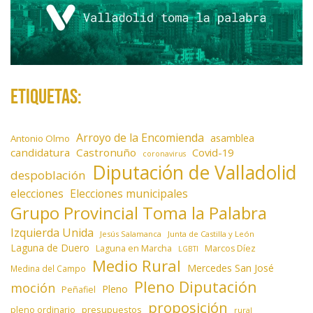
s
Etiquetas:
Arroyo de la Encomienda
asamblea
Antonio Olmo
candidatura
Castronuño
Covid-19
coronavirus
Diputación de Valladolid
despoblación
elecciones
Elecciones municipales
Grupo Provincial Toma la Palabra
Izquierda Unida
Jesús Salamanca
Junta de Castilla y León
Laguna de Duero
Laguna en Marcha
Marcos Díez
LGBTI
Medio Rural
Mercedes San José
Medina del Campo
Pleno Diputación
moción
Pleno
Peñafiel
proposición
presupuestos
pleno ordinario
rural