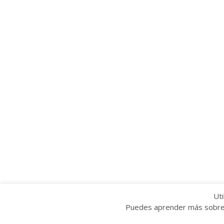
Uti
Puedes aprender más sobre q
Copyright © 2022 Grupo Provincial Toma la P