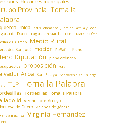
lecciones
Elecciones municipales
rupo Provincial Toma la
alabra
zquierda Unida
Jesús Salamanca
Junta de Castilla y León
aguna de Duero
Laguna en Marcha
Marcos Díez
LGBTI
Medio Rural
dina del Campo
moción
ercedes San José
Pleno
Peñafiel
leno Diputación
pleno ordinario
proposición
resupuestos
rural
alvador Arpa
San Pelayo
Santovenia de Pisuerga
Toma la Palabra
TLP
edra
ordesillas
Tordesillas Toma la Palabra
alladolid
Vecinos por Arroyo
llanueva de Duero
violencia de género
Virginia Hernández
olencia machista
vienda