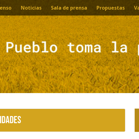
enso
Noticias
Sala de prensa
Propuestas
V
idades