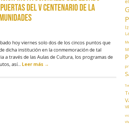
e
puertas del V Centenario de la
G
omunidades
P
I
L
robado hoy viernes solo dos de los cincos puntos que
Me
M
 de dicha institución en la conmemoración de tal
P
ia a través de las Aulas de Cultura, los programas de
tutos, así…
Leer más →
p
S
Ti
T
V
Vi
vi
vi