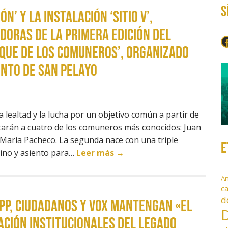
S
n’ y la instalación ‘Sitio V’,
oras de la primera edición del
F
que de los comuneros’, organizado
nto de San Pelayo
a lealtad y la lucha por un objetivo común a partir de
arán a cuatro de los comuneros más conocidos: Juan
 María Pacheco. La segunda nace con una triple
E
mino y asiento para…
Leer más →
A
c
d
PP, Ciudadanos y VOX mantengan «el
D
ación institucionales del legado