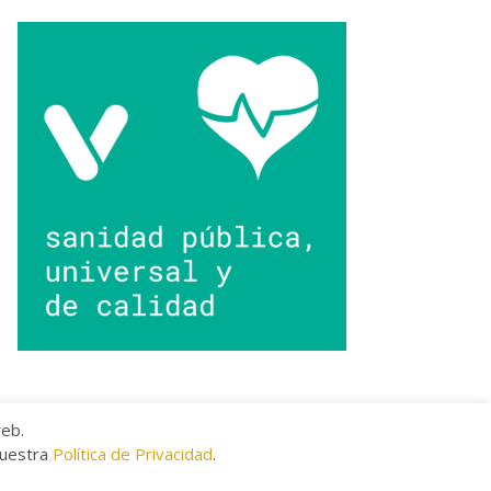
web.
nuestra
Política de Privacidad
.
kies