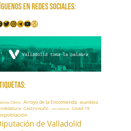
íguenos en redes sociales:
acebook
Twitter
Instagram
Telegram
YouTube
Mail
tiquetas:
Arroyo de la Encomienda
asamblea
ntonio Olmo
andidatura
Castronuño
Covid-19
coronavirus
espoblación
iputación de Valladolid