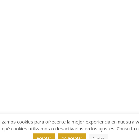
lizamos cookies para ofrecerte la mejor experiencia en nuestra 
ué cookies utilizamos o desactivarlas en los ajustes. Consulta 
alabra
Aviso legal
/
Política de Privacidad
/
Política de Coo
Aceptar
No aceptar
Ajustes