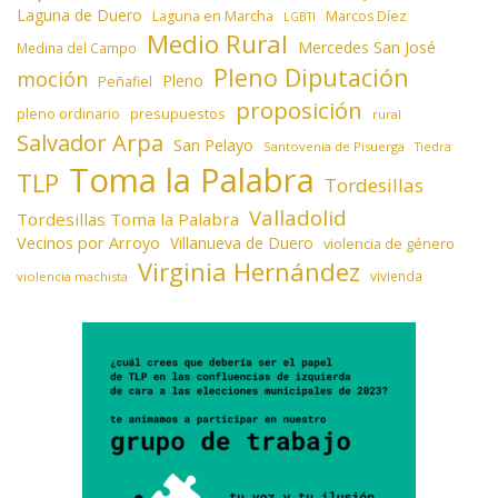
Laguna de Duero
Laguna en Marcha
Marcos Díez
LGBTI
Medio Rural
Mercedes San José
Medina del Campo
Pleno Diputación
moción
Pleno
Peñafiel
proposición
presupuestos
pleno ordinario
rural
Salvador Arpa
San Pelayo
Santovenia de Pisuerga
Tiedra
Toma la Palabra
TLP
Tordesillas
Valladolid
Tordesillas Toma la Palabra
Vecinos por Arroyo
Villanueva de Duero
violencia de género
Virginia Hernández
vivienda
violencia machista