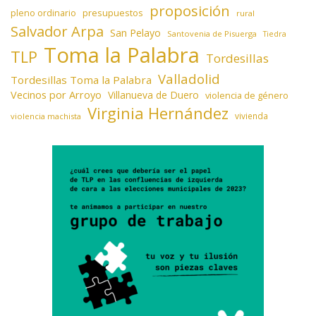
proposición
presupuestos
pleno ordinario
rural
Salvador Arpa
San Pelayo
Santovenia de Pisuerga
Tiedra
Toma la Palabra
TLP
Tordesillas
Valladolid
Tordesillas Toma la Palabra
Vecinos por Arroyo
Villanueva de Duero
violencia de género
Virginia Hernández
vivienda
violencia machista