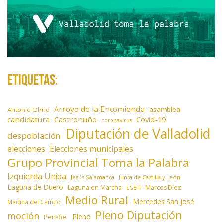
Etiquetas:
Arroyo de la Encomienda
asamblea
Antonio Olmo
candidatura
Castronuño
Covid-19
coronavirus
Diputación de Valladolid
despoblación
elecciones
Elecciones municipales
Grupo Provincial Toma la Palabra
Izquierda Unida
Jesús Salamanca
Junta de Castilla y León
Laguna de Duero
Laguna en Marcha
Marcos Díez
LGBTI
Medio Rural
Mercedes San José
Medina del Campo
Pleno Diputación
moción
Pleno
Peñafiel