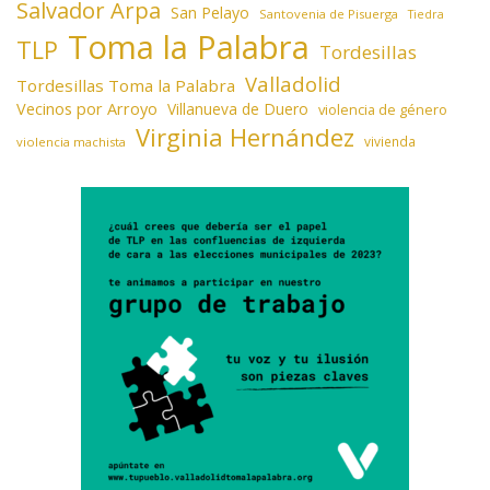
Salvador Arpa
San Pelayo
Santovenia de Pisuerga
Tiedra
Toma la Palabra
TLP
Tordesillas
Valladolid
Tordesillas Toma la Palabra
Vecinos por Arroyo
Villanueva de Duero
violencia de género
Virginia Hernández
vivienda
violencia machista