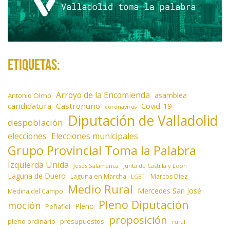
Etiquetas:
Arroyo de la Encomienda
asamblea
Antonio Olmo
candidatura
Castronuño
Covid-19
coronavirus
Diputación de Valladolid
despoblación
elecciones
Elecciones municipales
Grupo Provincial Toma la Palabra
Izquierda Unida
Jesús Salamanca
Junta de Castilla y León
Laguna de Duero
Laguna en Marcha
Marcos Díez
LGBTI
Medio Rural
Mercedes San José
Medina del Campo
Pleno Diputación
moción
Pleno
Peñafiel
proposición
presupuestos
pleno ordinario
rural