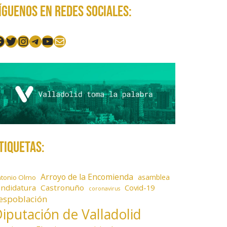
íguenos en redes sociales:
acebook
Twitter
Instagram
Telegram
YouTube
Mail
tiquetas:
Arroyo de la Encomienda
asamblea
ntonio Olmo
andidatura
Castronuño
Covid-19
coronavirus
espoblación
iputación de Valladolid