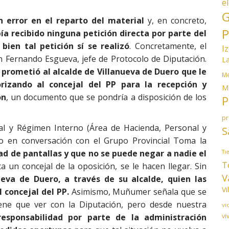
e
G
 error en el reparto del material
y, en concreto,
P
bía recibido ninguna petición directa por parte del
bien tal petición sí se realizó
. Concretamente, el
I
on Fernando Esgueva, jefe de Protocolo de Diputación.
L
 prometió al alcalde de Villanueva de Duero que le
Me
rizando al concejal del PP para la recepción y
M
ón
, un documento que se pondría a disposición de los
P
p
nal y Régimen Interno (Área de Hacienda, Personal y
S
 en conversación con el Grupo Provincial Toma la
ad de pantallas y que no se puede negar a nadie el
Ti
T
ita un concejal de la oposición, se le hacen llegar. Sin
V
eva de Duero, a través de su alcalde, quien las
Vi
l concejal del PP.
Asimismo, Muñumer señala que se
iene que ver con la Diputación, pero desde nuestra
vi
vi
esponsabilidad por parte de la administración