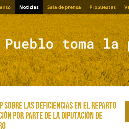
enso
Noticias
Sala de prensa
Propuestas
V
P sobre las deficiencias en el reparto
ión por parte de la Diputación de
ro