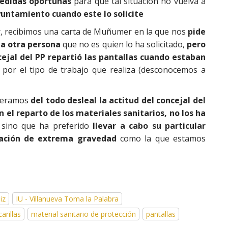
medidas oportunas
para que tal situación no vuelva a
yuntamiento cuando este lo solicite
ir, recibimos una carta de Muñumer en la que nos
pide
l a otra persona
que no es quien lo ha solicitado,
pero
jal del PP repartió las pantallas cuando estaban
por el tipo de trabajo que realiza (desconocemos a
ideramos
del todo desleal la actitud del concejal del
 el reparto de los materiales sanitarios, no los ha
 sino que ha preferido
llevar a cabo su particular
uación de extrema gravedad
como la que estamos
iz
IU - Villanueva Toma la Palabra
arillas
material sanitario de protección
pantallas