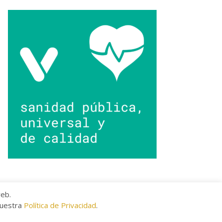
web.
nuestra
Política de Privacidad
.
kies