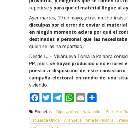
provincial, y exigimos que se tomen las 
repetirse y
para que el material llegue al a
Ayer martes, 19 de mayo, y tras mucho insist
disculpas por el error de enviar el materia
en ningún momento aclara por qué el conce
destinadas a personal que las necesitaba
quién se las ha repartido).
Desde IU – Villanueva Toma la Palabra cons
PP
, pues,
se hayan producido o no errores en
puesto a disposición de este consistorio
,
campaña electoral en medio de una sit
viviendo.
F
T
T
W
E
C
ac
w
el
h
m
o
Etiquetas:
Diputación de Valladolid
Edilberto Ru
e
itt
e
at
ai
m
Izquierda Unida - Villanueva Toma la Palabra
masc
b
er
gr
s
l
p