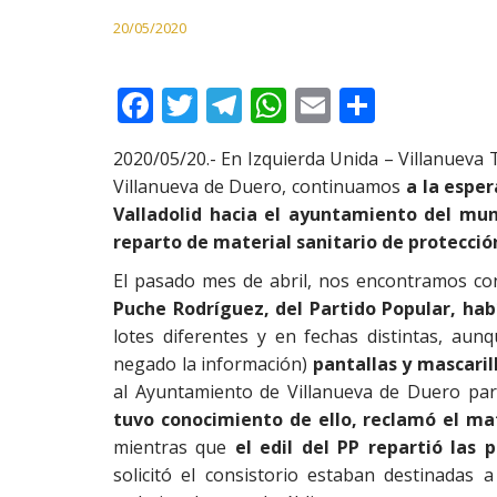
20/05/2020
F
T
T
W
E
C
ac
w
el
h
m
o
2020/05/20.- En Izquierda Unida – Villanueva 
e
itt
e
at
ai
m
Villanueva de Duero, continuamos
a la esper
b
er
gr
s
l
p
Valladolid hacia el ayuntamiento del muni
o
a
A
ar
reparto de material sanitario de protecció
o
m
p
ti
El pasado mes de abril, nos encontramos c
k
p
r
Puche Rodríguez, del Partido Popular, hab
lotes diferentes y en fechas distintas, au
negado la información)
pantallas y mascaril
al Ayuntamiento de Villanueva de Duero par
tuvo conocimiento de ello, reclamó el mat
mientras que
el edil del PP repartió las 
solicitó el consistorio estaban destinadas