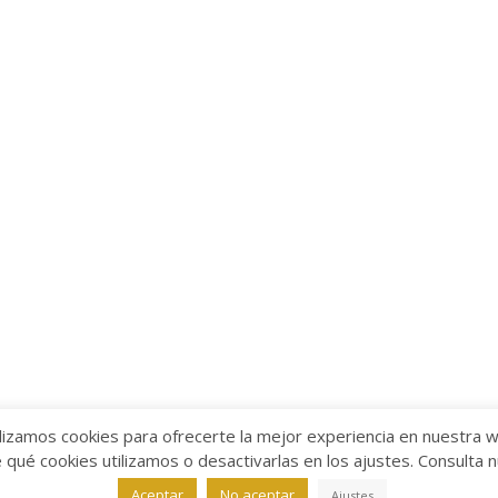
lizamos cookies para ofrecerte la mejor experiencia en nuestra 
ué cookies utilizamos o desactivarlas en los ajustes. Consulta 
alabra
Aviso legal
/
Política de Privacidad
/
Política de Coo
Aceptar
No aceptar
Ajustes