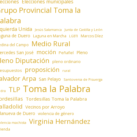
lecciones
Elecciones municipales
rupo Provincial Toma la
alabra
zquierda Unida
Jesús Salamanca
Junta de Castilla y León
aguna de Duero
Laguna en Marcha
Marcos Díez
LGBTI
Medio Rural
dina del Campo
moción
ercedes San José
Pleno
Peñafiel
leno Diputación
pleno ordinario
proposición
resupuestos
rural
alvador Arpa
San Pelayo
Santovenia de Pisuerga
Toma la Palabra
TLP
edra
ordesillas
Tordesillas Toma la Palabra
alladolid
Vecinos por Arroyo
llanueva de Duero
violencia de género
Virginia Hernández
olencia machista
vienda