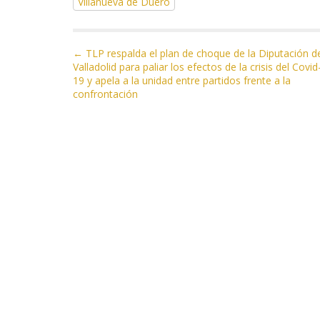
Villanueva de Duero
o
a
A
ar
o
m
p
ti
N
k
p
r
← TLP respalda el plan de choque de la Diputación d
Valladolid para paliar los efectos de la crisis del Covid
a
19 y apela a la unidad entre partidos frente a la
v
confrontación
e
g
a
c
i
ó
n
d
e
e
n
t