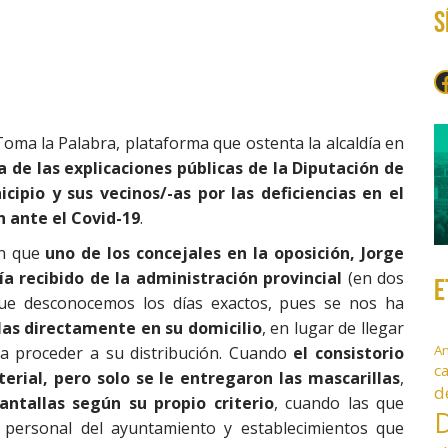
S
F
Toma la Palabra, plataforma que ostenta la alcaldía en
a de las explicaciones públicas de la Diputación de
cipio y sus vecinos/-as por las deficiencias en el
n ante el Covid-19
.
on que
uno de los concejales en la oposición, Jorge
ía recibido de la administración provincial
(en dos
E
nque desconocemos los días exactos, pues se nos ha
las directamente en su domicilio
, en lugar de llegar
A
a proceder a su distribución. Cuando
el consistorio
c
erial, pero solo se le entregaron las mascarillas
,
d
pantallas según su propio criterio
, cuando las que
D
 a personal del ayuntamiento y establecimientos que