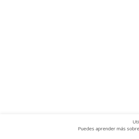
Uti
Puedes aprender más sobre q
Copyright © 2022 Grupo Provincial Toma la P