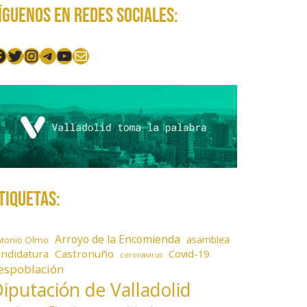
íguenos en redes sociales:
acebook
Twitter
Instagram
Telegram
YouTube
Mail
tiquetas:
Arroyo de la Encomienda
asamblea
ntonio Olmo
andidatura
Castronuño
Covid-19
coronavirus
espoblación
iputación de Valladolid