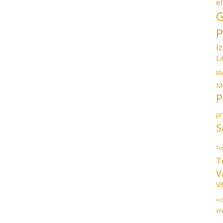
e
G
P
I
L
Me
M
P
p
S
Ti
T
V
Vi
vi
vi