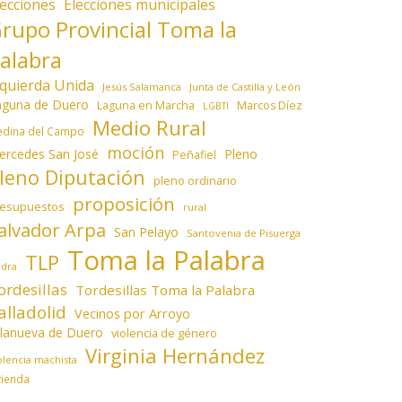
lecciones
Elecciones municipales
rupo Provincial Toma la
alabra
zquierda Unida
Jesús Salamanca
Junta de Castilla y León
aguna de Duero
Laguna en Marcha
Marcos Díez
LGBTI
Medio Rural
dina del Campo
moción
ercedes San José
Pleno
Peñafiel
leno Diputación
pleno ordinario
proposición
resupuestos
rural
alvador Arpa
San Pelayo
Santovenia de Pisuerga
Toma la Palabra
TLP
edra
ordesillas
Tordesillas Toma la Palabra
alladolid
Vecinos por Arroyo
llanueva de Duero
violencia de género
Virginia Hernández
olencia machista
vienda