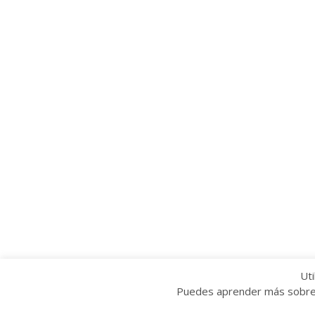
Uti
Puedes aprender más sobre q
Copyright © 2022 Grupo Provincial Toma la P