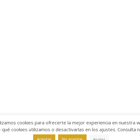
lizamos cookies para ofrecerte la mejor experiencia en nuestra 
ué cookies utilizamos o desactivarlas en los ajustes. Consulta 
alabra
Aviso legal
/
Política de Privacidad
/
Política de Coo
Aceptar
No aceptar
Ajustes