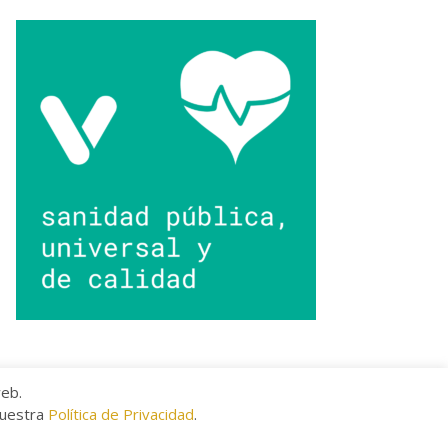
web.
nuestra
Política de Privacidad
.
kies