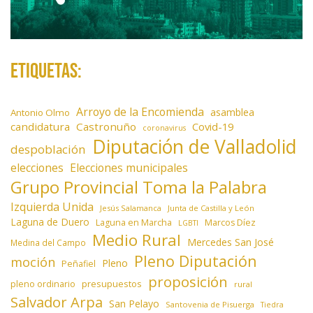
Etiquetas:
Arroyo de la Encomienda
asamblea
Antonio Olmo
candidatura
Castronuño
Covid-19
coronavirus
Diputación de Valladolid
despoblación
elecciones
Elecciones municipales
Grupo Provincial Toma la Palabra
Izquierda Unida
Jesús Salamanca
Junta de Castilla y León
Laguna de Duero
Laguna en Marcha
Marcos Díez
LGBTI
Medio Rural
Mercedes San José
Medina del Campo
Pleno Diputación
moción
Pleno
Peñafiel
proposición
presupuestos
pleno ordinario
rural
Salvador Arpa
San Pelayo
Santovenia de Pisuerga
Tiedra