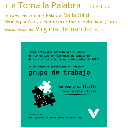
Toma la Palabra
TLP
Tordesillas
Valladolid
Tordesillas Toma la Palabra
Vecinos por Arroyo
Villanueva de Duero
violencia de género
Virginia Hernández
vivienda
violencia machista