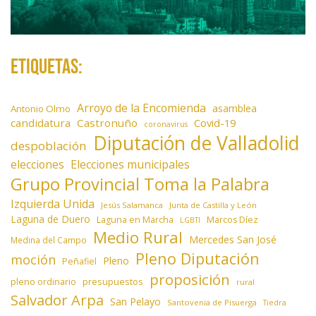
Etiquetas:
Arroyo de la Encomienda
asamblea
Antonio Olmo
candidatura
Castronuño
Covid-19
coronavirus
Diputación de Valladolid
despoblación
elecciones
Elecciones municipales
Grupo Provincial Toma la Palabra
Izquierda Unida
Jesús Salamanca
Junta de Castilla y León
Laguna de Duero
Laguna en Marcha
Marcos Díez
LGBTI
Medio Rural
Mercedes San José
Medina del Campo
Pleno Diputación
moción
Pleno
Peñafiel
proposición
presupuestos
pleno ordinario
rural
Salvador Arpa
San Pelayo
Santovenia de Pisuerga
Tiedra