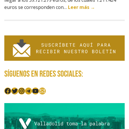
llegar a los 39.721.279 euros, de los cuales 1.211.424
euros se corresponden con…
Leer más →
Síguenos en redes sociales:
Facebook
Twitter
Instagram
Telegram
YouTube
Mail