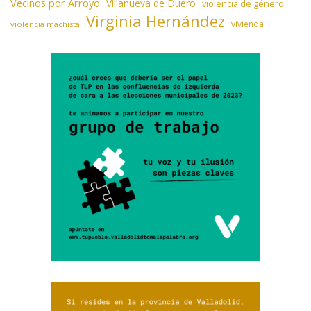
Vecinos por Arroyo
Villanueva de Duero
violencia de género
Virginia Hernández
vivienda
violencia machista