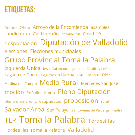
Etiquetas:
Arroyo de la Encomienda
asamblea
Antonio Olmo
candidatura
Castronuño
Covid-19
coronavirus
Diputación de Valladolid
despoblación
elecciones
Elecciones municipales
Grupo Provincial Toma la Palabra
Izquierda Unida
Jesús Salamanca
Junta de Castilla y León
Laguna de Duero
Laguna en Marcha
Marcos Díez
LGBTI
Medio Rural
Mercedes San José
Medina del Campo
Pleno Diputación
moción
Pleno
Peñafiel
proposición
presupuestos
pleno ordinario
rural
Salvador Arpa
San Pelayo
Santovenia de Pisuerga
Tiedra
Toma la Palabra
TLP
Tordesillas
Valladolid
Tordesillas Toma la Palabra