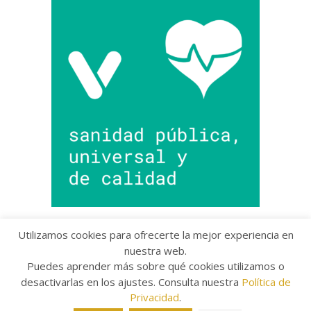
Utilizamos cookies para ofrecerte la mejor experiencia en
nuestra web.
Puedes aprender más sobre qué cookies utilizamos o
Copyright © 2022 Grupo Provincial Toma la Palabra
desactivarlas en los ajustes. Consulta nuestra
Política de
Aviso legal
/
Política de Privacidad
/
Política de
Cookies
Privacidad
.