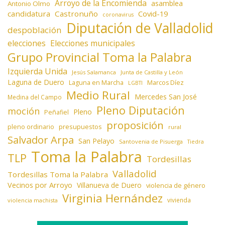
Arroyo de la Encomienda
asamblea
Antonio Olmo
candidatura
Castronuño
Covid-19
coronavirus
Diputación de Valladolid
despoblación
elecciones
Elecciones municipales
Grupo Provincial Toma la Palabra
Izquierda Unida
Jesús Salamanca
Junta de Castilla y León
Laguna de Duero
Laguna en Marcha
Marcos Díez
LGBTI
Medio Rural
Mercedes San José
Medina del Campo
Pleno Diputación
moción
Pleno
Peñafiel
proposición
presupuestos
pleno ordinario
rural
Salvador Arpa
San Pelayo
Santovenia de Pisuerga
Tiedra
Toma la Palabra
TLP
Tordesillas
Valladolid
Tordesillas Toma la Palabra
Vecinos por Arroyo
Villanueva de Duero
violencia de género
Virginia Hernández
vivienda
violencia machista