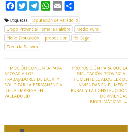
F
T
T
W
E
C
ac
w
el
h
m
o
Etiquetas:
Diputación de Valladolid
e
itt
e
at
ai
m
Grupo Provincial Toma la Palabra
Medio Rural
b
er
gr
s
l
p
Pleno Diputación
proposición
río Cega
o
a
A
ar
Toma la Palabra
o
m
p
ti
k
p
r
N
← MOCIÓN CONJUNTA PARA
PROPOSICIÓN PARA QUE LA
APOYAR A LOS
DIPUTACIÓN PROVINCIAL
a
TRABAJADORES DE LAUKI Y
FOMENTE EL ALQUILER DE
v
SOLICITAR LA PERMANENCIA
VIVIENDAS EN EL MEDIO
e
DE LA EMPRESA EN
RURAL Y LA CONSTRUCCIÓN
VALLADOLID
DE VIVIENDAS
g
BIOCLIMÁTICAS. →
a
c
i
ó