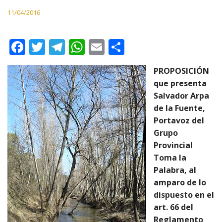
11/04/2016
F
T
T
W
E
C
ac
w
el
h
m
o
PROPOSICIÓN
e
itt
e
at
ai
m
que presenta
b
er
gr
s
l
p
Salvador Arpa
o
a
A
ar
de la Fuente,
Portavoz del
o
m
p
ti
Grupo
k
p
r
Provincial
Toma la
Palabra, al
amparo de lo
dispuesto en el
art. 66 del
Reglamento