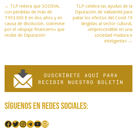
N
k
p
r
← TLP reitera que SODEVA,
TLP celebra las ayudas de la
con pérdidas de más de
Diputación de Valladolid para
a
7.953.000 € en dos años y en
paliar los efectos del Covid-19
v
causa de disolución, sobrevive
dirigidas al sector cultural,
e
por el «dopaje financiero» que
«imprescindible en una
recibe de Diputación
sociedad madura e
g
inteligente» →
a
c
i
ó
n
d
e
e
Síguenos en redes sociales:
n
t
Facebook
Twitter
Instagram
Telegram
YouTube
Mail
r
a