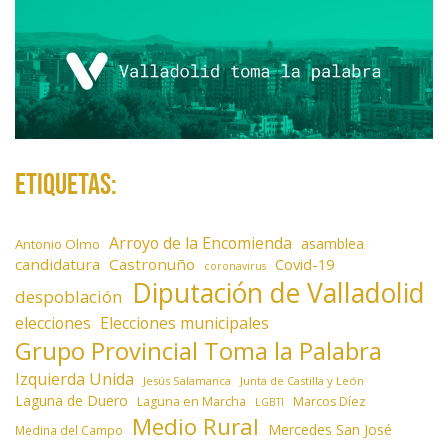
d
a
s
Etiquetas:
Arroyo de la Encomienda
asamblea
Antonio Olmo
candidatura
Castronuño
Covid-19
coronavirus
Diputación de Valladolid
despoblación
elecciones
Elecciones municipales
Grupo Provincial Toma la Palabra
Izquierda Unida
Jesús Salamanca
Junta de Castilla y León
Laguna de Duero
Laguna en Marcha
Marcos Díez
LGBTI
Medio Rural
Mercedes San José
Medina del Campo