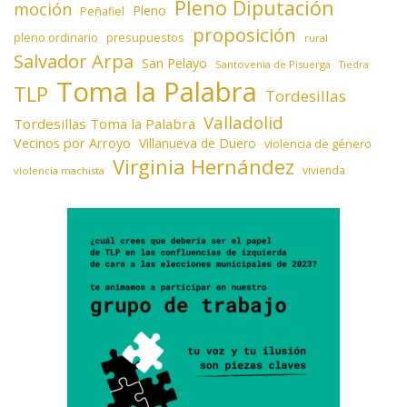
Pleno Diputación
moción
Pleno
Peñafiel
proposición
presupuestos
pleno ordinario
rural
Salvador Arpa
San Pelayo
Santovenia de Pisuerga
Tiedra
Toma la Palabra
TLP
Tordesillas
Valladolid
Tordesillas Toma la Palabra
Vecinos por Arroyo
Villanueva de Duero
violencia de género
Virginia Hernández
vivienda
violencia machista