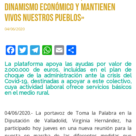
dinamismo económico y mantienen
vivos nuestros pueblos»
04/06/2020
F
T
T
W
E
C
ac
w
el
h
m
o
La plataforma apoya las ayudas por valor de
e
itt
e
at
ai
m
2.000.000 de euros, incluidas en el plan de
choque de la administración ante la crisis del
b
er
gr
s
l
p
Covid-19, destinadas a apoyar a este colectivo,
o
a
A
ar
cuya actividad laboral ofrece servicios básicos
en el medio rural.
o
m
p
ti
k
p
r
04/06/2020.- La portavoz de Toma la Palabra en la
Diputación de Valladolid, Virginia Hernández, ha
participado hoy jueves en una nueva reunión para la
puesta en marcha de las diferentes medidas que