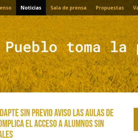
enso
Noticias
Sala de prensa
Propuestas
V
dapte sin previo aviso las Aulas de
omplica el acceso a alumnos sin
ales