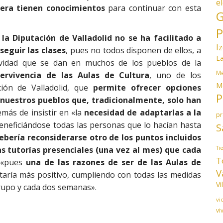
e
iera tienen conocimientos
para continuar con esta
G
P
la Diputación de Valladolid no se ha facilitado a
I
seguir las clases
, pues no todos disponen de ellos, a
L
vidad que se dan en muchos de los pueblos de la
Me
pervivencia de las Aulas de Cultura
, uno de los
M
ión de Valladolid, que
permite ofrecer opciones
P
nuestros pueblos que, tradicionalmente, solo han
emás de insistir en «la
necesidad de adaptarlas a la
p
neficiándose todas las personas que lo hacían hasta
S
ebería reconsiderarse otro de los puntos incluidos
Ti
as tutorías presenciales (una vez al mes) que cada
T
 «pues
una de las razones de ser de las Aulas de
V
ltaría más positivo, cumpliendo con todas las medidas
Vi
grupo y cada dos semanas».
vi
vi