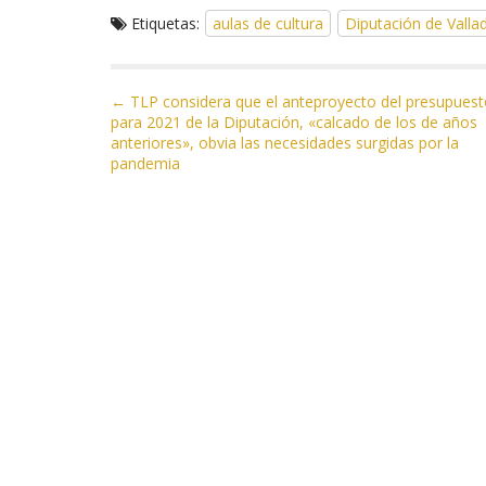
ac
w
el
h
m
o
Etiquetas:
aulas de cultura
Diputación de Vallad
e
itt
e
at
ai
m
b
er
gr
s
l
p
o
a
A
ar
N
← TLP considera que el anteproyecto del presupues
para 2021 de la Diputación, «calcado de los de años
a
o
m
p
ti
anteriores», obvia las necesidades surgidas por la
v
pandemia
k
p
r
e
g
a
c
i
ó
n
d
e
e
n