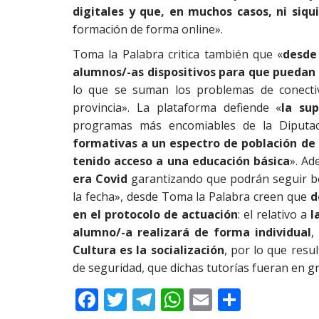
digitales y que, en muchos casos, ni siqu
formación de forma online».
Toma la Palabra critica también que «
desde 
alumnos/-as dispositivos para que puedan 
lo que se suman los problemas de conecti
provincia». La plataforma defiende «
la su
programas más encomiables de la Diputac
formativas a un espectro de población de 
tenido acceso a una educación básica
». Ad
era Covid
garantizando que podrán seguir be
la fecha», desde Toma la Palabra creen que
d
en el protocolo de actuación
: el relativo a
l
alumno/-a realizará de forma individual
,
Cultura es la socialización
, por lo que resu
de seguridad, que dichas tutorías fueran en 
F
T
T
W
E
C