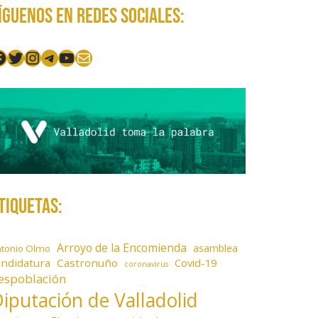
íguenos en redes sociales:
acebook
Twitter
Instagram
Telegram
YouTube
Mail
tiquetas:
Arroyo de la Encomienda
asamblea
ntonio Olmo
andidatura
Castronuño
Covid-19
coronavirus
espoblación
iputación de Valladolid