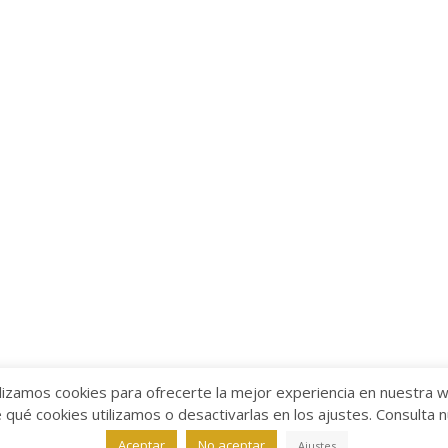
lizamos cookies para ofrecerte la mejor experiencia en nuestra 
ué cookies utilizamos o desactivarlas en los ajustes. Consulta 
alabra
Aviso legal
/
Política de Privacidad
/
Política de Coo
Aceptar
No aceptar
Ajustes