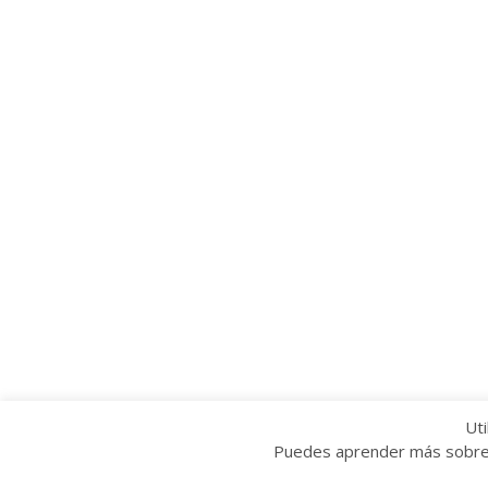
Uti
Puedes aprender más sobre q
Copyright © 2022 Grupo Provincial Toma la P