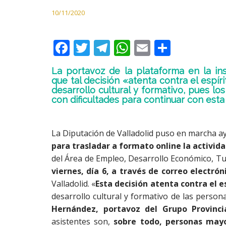
10/11/2020
F
T
T
W
E
C
ac
w
el
h
m
o
La portavoz de la plataforma en la inst
e
itt
e
at
ai
m
que tal decisión «atenta contra el espír
desarrollo cultural y formativo, pues l
b
er
gr
s
l
p
con dificultades para continuar con esta
o
a
A
ar
o
m
p
ti
La Diputación de Valladolid puso en marcha a
k
p
r
para trasladar a formato online la activida
del Área de Empleo, Desarrollo Económico, Tu
viernes, día 6, a través de correo electrón
Valladolid. «
Esta decisión atenta contra el e
desarrollo cultural y formativo de las perso
Hernández, portavoz del Grupo Provinci
asistentes son,
sobre todo, personas mayo