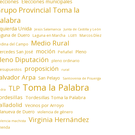
lecciones
Elecciones municipales
rupo Provincial Toma la
alabra
zquierda Unida
Jesús Salamanca
Junta de Castilla y León
aguna de Duero
Laguna en Marcha
Marcos Díez
LGBTI
Medio Rural
dina del Campo
moción
ercedes San José
Pleno
Peñafiel
leno Diputación
pleno ordinario
proposición
resupuestos
rural
alvador Arpa
San Pelayo
Santovenia de Pisuerga
Toma la Palabra
TLP
edra
ordesillas
Tordesillas Toma la Palabra
alladolid
Vecinos por Arroyo
llanueva de Duero
violencia de género
Virginia Hernández
olencia machista
vienda