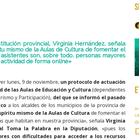
S
F
itución provincial, Virginia Hernández, señala
itu mismo de la Aulas de Cultura de fomentar el
os asistentes son, sobre todo, personas mayores
 actividad de forma online»
yer lunes, 9 de noviembre,
un protocolo de actuación
E
d de las Aulas de Educación y Cultura
(dependientes
rismo y Participación),
del que se informó el pasado
ico
a los alcaldes de los municipios de la provincia de
A
spíritu mismo de la Aulas de Cultura
de fomentar el
c
nas que habitan en nuestra provincia», señala
Virginia
d
al Toma la Palabra en la Diputación
, «pues los
D
res con dificultades para acceder a los recursos