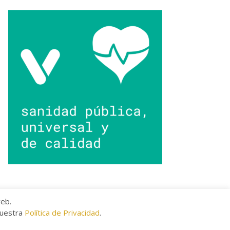
web.
nuestra
Política de Privacidad
.
kies