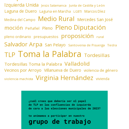
Izquierda Unida
Jesús Salamanca
Junta de Castilla y León
Laguna de Duero
Laguna en Marcha
Marcos Díez
LGBTI
Medio Rural
Mercedes San José
Medina del Campo
Pleno Diputación
moción
Pleno
Peñafiel
proposición
presupuestos
pleno ordinario
rural
Salvador Arpa
San Pelayo
Santovenia de Pisuerga
Tiedra
Toma la Palabra
TLP
Tordesillas
Valladolid
Tordesillas Toma la Palabra
Vecinos por Arroyo
Villanueva de Duero
violencia de género
Virginia Hernández
vivienda
violencia machista