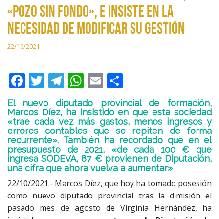
«pozo sin fondo», e insiste en la
necesidad de modificar su gestión
22/10/2021
F
T
T
W
E
C
ac
w
el
h
m
o
El nuevo diputado provincial de formación,
e
itt
e
at
ai
m
Marcos Díez, ha insistido en que esta sociedad
«trae cada vez más gastos, menos ingresos y
b
er
gr
s
l
p
errores contables que se repiten de forma
o
a
A
ar
recurrente». También ha recordado que en el
presupuesto de 2021, «de cada 100 € que
o
m
p
ti
ingresa SODEVA, 87 € provienen de Diputación,
una cifra que ahora vuelva a aumentar»
k
p
r
22/10/2021.- Marcos Díez, que hoy ha tomado posesión
como nuevo diputado provincial tras la dimisión el
pasado mes de agosto de Virginia Hernández, ha