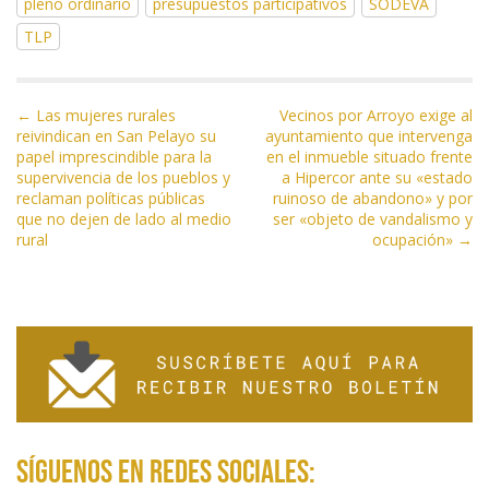
pleno ordinario
presupuestos participativos
SODEVA
b
er
gr
s
l
p
TLP
o
a
A
ar
o
m
p
ti
N
k
p
r
← Las mujeres rurales
Vecinos por Arroyo exige al
reivindican en San Pelayo su
ayuntamiento que intervenga
a
papel imprescindible para la
en el inmueble situado frente
v
supervivencia de los pueblos y
a Hipercor ante su «estado
e
reclaman políticas públicas
ruinoso de abandono» y por
que no dejen de lado al medio
ser «objeto de vandalismo y
g
rural
ocupación» →
a
c
i
ó
n
d
e
e
Síguenos en redes sociales:
n