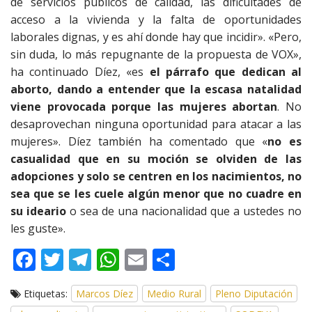
de servicios públicos de calidad, las dificultades de
acceso a la vivienda y la falta de oportunidades
laborales dignas, y es ahí donde hay que incidir». «Pero,
sin duda, lo más repugnante de la propuesta de VOX»,
ha continuado Díez, «es
el párrafo que dedican al
aborto, dando a entender que la escasa natalidad
viene provocada porque las mujeres abortan
. No
desaprovechan ninguna oportunidad para atacar a las
mujeres». Díez también ha comentado que «
no es
casualidad que en su moción se olviden de las
adopciones y solo se centren en los nacimientos, no
sea que se les cuele algún menor que no cuadre en
su ideario
o sea de una nacionalidad que a ustedes no
les guste».
F
T
T
W
E
C
ac
w
el
h
m
o
Etiquetas:
Marcos Díez
Medio Rural
Pleno Diputación
e
itt
e
at
ai
m