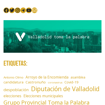
t
Facebook
Twitter
Instagram
Telegram
YouTube
Mail
r
a
d
a
s
Etiquetas:
Arroyo de la Encomienda
asamblea
Antonio Olmo
candidatura
Castronuño
Covid-19
coronavirus
Diputación de Valladolid
despoblación
elecciones
Elecciones municipales
Grupo Provincial Toma la Palabra