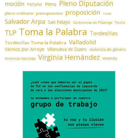
Pleno Diputación
moción
Pleno
Peñafiel
proposición
presupuestos
pleno ordinario
rural
Salvador Arpa
San Pelayo
Santovenia de Pisuerga
Tiedra
Toma la Palabra
TLP
Tordesillas
Valladolid
Tordesillas Toma la Palabra
Vecinos por Arroyo
Villanueva de Duero
violencia de género
Virginia Hernández
vivienda
violencia machista