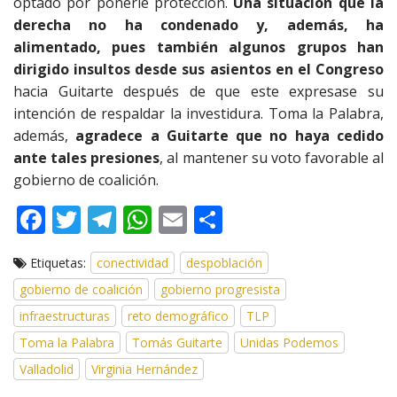
optado por ponerle protección.
Una situación que la
derecha no ha condenado y, además, ha
alimentado, pues también algunos grupos han
dirigido insultos desde sus asientos en el Congreso
hacia Guitarte después de que este expresase su
intención de respaldar la investidura. Toma la Palabra,
además,
agradece a Guitarte que no haya cedido
ante tales presiones
, al mantener su voto favorable al
gobierno de coalición.
F
T
T
W
E
C
ac
w
el
h
m
o
Etiquetas:
conectividad
despoblación
e
itt
e
at
ai
m
gobierno de coalición
gobierno progresista
b
er
gr
s
l
p
infraestructuras
reto demográfico
TLP
o
a
A
ar
Toma la Palabra
Tomás Guitarte
Unidas Podemos
o
m
p
ti
Valladolid
Virginia Hernández
k
p
r