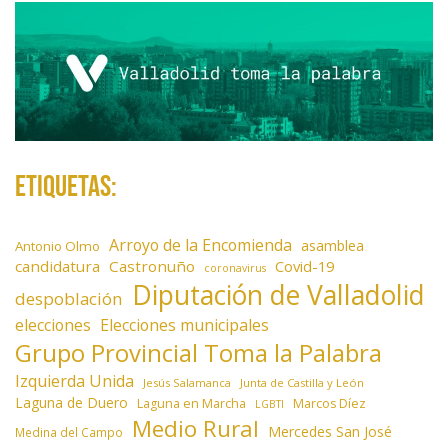
a
d
a
s
Etiquetas:
Arroyo de la Encomienda
asamblea
Antonio Olmo
candidatura
Castronuño
Covid-19
coronavirus
Diputación de Valladolid
despoblación
elecciones
Elecciones municipales
Grupo Provincial Toma la Palabra
Izquierda Unida
Jesús Salamanca
Junta de Castilla y León
Laguna de Duero
Laguna en Marcha
Marcos Díez
LGBTI
Medio Rural
Mercedes San José
Medina del Campo