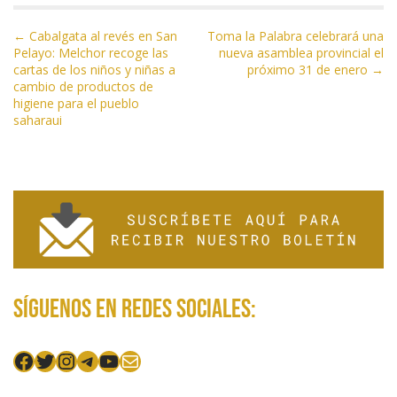
N
← Cabalgata al revés en San
Toma la Palabra celebrará una
Pelayo: Melchor recoge las
nueva asamblea provincial el
a
cartas de los niños y niñas a
próximo 31 de enero →
v
cambio de productos de
e
higiene para el pueblo
saharaui
g
a
c
i
ó
n
d
e
Síguenos en redes sociales:
e
n
Facebook
Twitter
Instagram
Telegram
YouTube
Mail
t
r