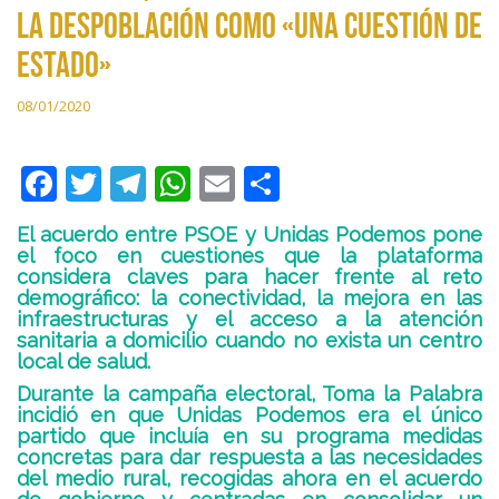
la despoblación como «una cuestión de
estado»
08/01/2020
F
T
T
W
E
C
ac
w
el
h
m
o
El acuerdo entre PSOE y Unidas Podemos pone
e
itt
e
at
ai
m
el foco en cuestiones que la plataforma
considera claves para hacer frente al reto
b
er
gr
s
l
p
demográfico: la conectividad, la mejora en las
o
a
A
ar
infraestructuras y el acceso a la atención
sanitaria a domicilio cuando no exista un centro
o
m
p
ti
local de salud.
k
p
r
Durante la campaña electoral, Toma la Palabra
incidió en que Unidas Podemos era el único
partido que incluía en su programa medidas
concretas para dar respuesta a las necesidades
del medio rural, recogidas ahora en el acuerdo