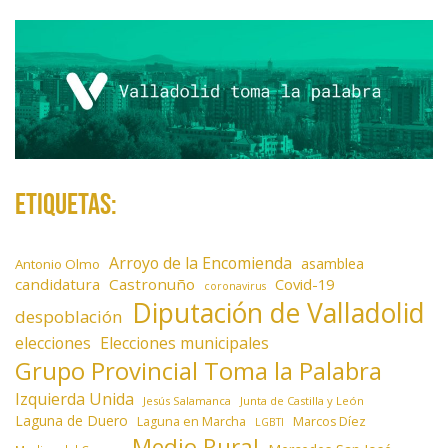
e
n
t
r
a
d
a
Etiquetas:
s
Arroyo de la Encomienda
asamblea
Antonio Olmo
candidatura
Castronuño
Covid-19
coronavirus
Diputación de Valladolid
despoblación
elecciones
Elecciones municipales
Grupo Provincial Toma la Palabra
Izquierda Unida
Jesús Salamanca
Junta de Castilla y León
Laguna de Duero
Laguna en Marcha
Marcos Díez
LGBTI
Medio Rural