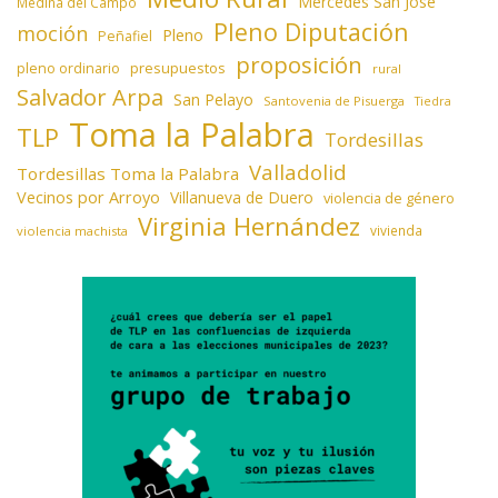
Mercedes San José
Medina del Campo
Pleno Diputación
moción
Pleno
Peñafiel
proposición
presupuestos
pleno ordinario
rural
Salvador Arpa
San Pelayo
Santovenia de Pisuerga
Tiedra
Toma la Palabra
TLP
Tordesillas
Valladolid
Tordesillas Toma la Palabra
Vecinos por Arroyo
Villanueva de Duero
violencia de género
Virginia Hernández
vivienda
violencia machista