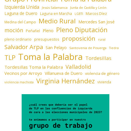
Izquierda Unida
Jesús Salamanca
Junta de Castilla y León
Laguna de Duero
Laguna en Marcha
Marcos Díez
LGBTI
Medio Rural
Mercedes San José
Medina del Campo
Pleno Diputación
moción
Pleno
Peñafiel
proposición
presupuestos
pleno ordinario
rural
Salvador Arpa
San Pelayo
Santovenia de Pisuerga
Tiedra
Toma la Palabra
TLP
Tordesillas
Valladolid
Tordesillas Toma la Palabra
Vecinos por Arroyo
Villanueva de Duero
violencia de género
Virginia Hernández
vivienda
violencia machista