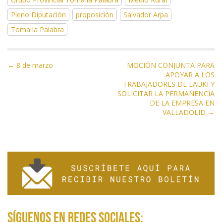
b
er
gr
s
l
p
Pleno Diputación
proposición
Salvador Arpa
o
a
A
ar
Toma la Palabra
o
m
p
ti
k
p
r
N
← 8 de marzo
MOCIÓN CONJUNTA PARA
APOYAR A LOS
a
TRABAJADORES DE LAUKI Y
v
SOLICITAR LA PERMANENCIA
e
DE LA EMPRESA EN
VALLADOLID →
g
a
c
i
ó
n
d
e
Síguenos en redes sociales:
e