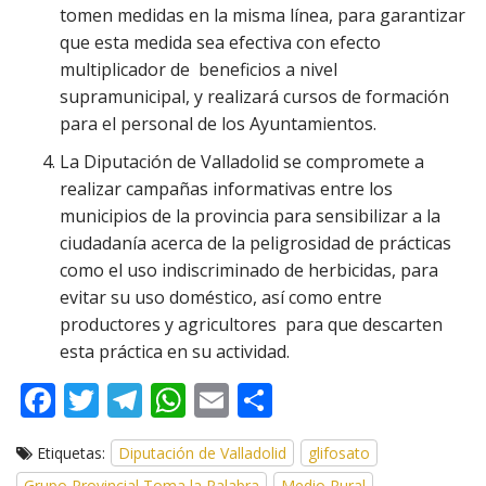
tomen medidas en la misma línea, para garantizar
que esta medida sea efectiva con efecto
multiplicador de beneficios a nivel
supramunicipal, y realizará cursos de formación
para el personal de los Ayuntamientos.
La Diputación de Valladolid se compromete a
realizar campañas informativas entre los
municipios de la provincia para sensibilizar a la
ciudadanía acerca de la peligrosidad de prácticas
como el uso indiscriminado de herbicidas, para
evitar su uso doméstico, así como entre
productores y agricultores para que descarten
esta práctica en su actividad.
F
T
T
W
E
C
ac
w
el
h
m
o
Etiquetas:
Diputación de Valladolid
glifosato
e
itt
e
at
ai
m
Grupo Provincial Toma la Palabra
Medio Rural