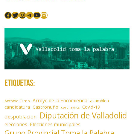
n
Facebook
Twitter
Instagram
Telegram
YouTube
Mail
t
r
a
d
a
s
Etiquetas:
Arroyo de la Encomienda
asamblea
Antonio Olmo
candidatura
Castronuño
Covid-19
coronavirus
Diputación de Valladolid
despoblación
elecciones
Elecciones municipales
Grupo Provincial Toma la Palabra