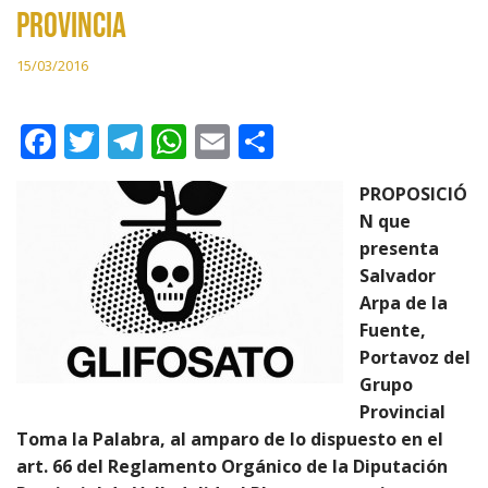
PROVINCIA
15/03/2016
F
T
T
W
E
C
ac
w
el
h
m
o
PROPOSICIÓ
e
itt
e
at
ai
m
N que
b
er
gr
s
l
p
presenta
o
a
A
ar
Salvador
Arpa de la
o
m
p
ti
Fuente,
k
p
r
Portavoz del
Grupo
Provincial
Toma la Palabra, al amparo de lo dispuesto en el
art. 66 del Reglamento Orgánico de la Diputación