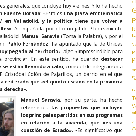
e
es generales, que concluye hoy viernes. Y lo ha hecho
G
n Fuente Dorada
: «Esta es
una plaza emblemática
P
en Valladolid, y la política tiene que volver a
lles
». Acompañada por el concejal de Planteamiento
I
L
alladolid,
Manuel Saravia
(Toma la Palabra), y por el
ón,
Pablo Fernández
, ha apuntado que la de Unidas
Me
y pegada al territorio
», algo «imprescindible para
M
P
 provincia». En este sentido, ha querido
destacar
e se están llevando a cabo
, como el de integración a
p
P Cristóbal Colón de Pajarillos, un barrio en el que
S
ha reiterado que «el quinto escaño en la provincia
ma derecha
».
Ti
T
Manuel Saravia
, por su parte, ha hecho
V
referencia a las
propuestas que incluyen
Vi
los principales partidos en sus programas
vi
en relación a la vivienda, que «es una
vi
cuestión de Estado»
. «Es significativo que