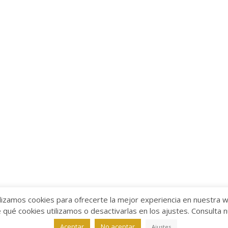
lizamos cookies para ofrecerte la mejor experiencia en nuestra 
ué cookies utilizamos o desactivarlas en los ajustes. Consulta 
alabra
Aviso legal
/
Política de Privacidad
/
Política de Coo
Aceptar
No aceptar
Ajustes