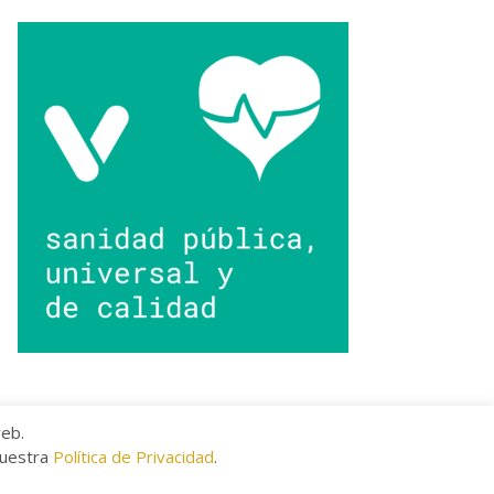
web.
nuestra
Política de Privacidad
.
kies