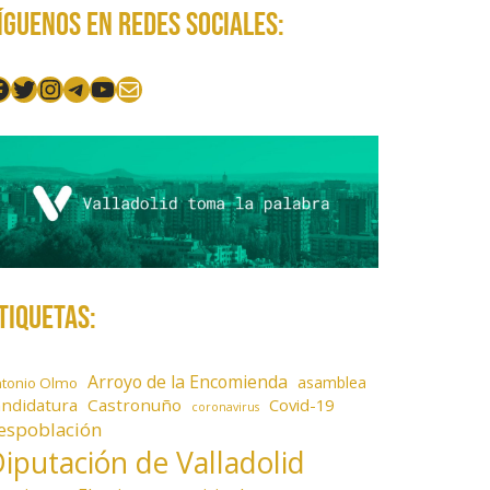
íguenos en redes sociales:
acebook
Twitter
Instagram
Telegram
YouTube
Mail
tiquetas:
Arroyo de la Encomienda
asamblea
ntonio Olmo
andidatura
Castronuño
Covid-19
coronavirus
espoblación
iputación de Valladolid