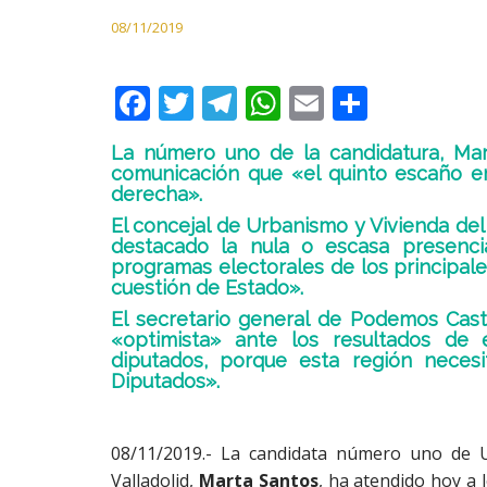
08/11/2019
F
T
T
W
E
C
ac
w
el
h
m
o
La número uno de la candidatura, Ma
e
itt
e
at
ai
m
comunicación que «el quinto escaño en
derecha».
b
er
gr
s
l
p
El concejal de Urbanismo y Vivienda del
o
a
A
ar
destacado la nula o escasa presenci
o
m
p
ti
programas electorales de los principal
cuestión de Estado».
k
p
r
El secretario general de Podemos Cast
«optimista» ante los resultados de 
diputados, porque esta región neces
Diputados».
08/11/2019.- La candidata número uno de 
Valladolid,
Marta Santos
, ha atendido hoy a