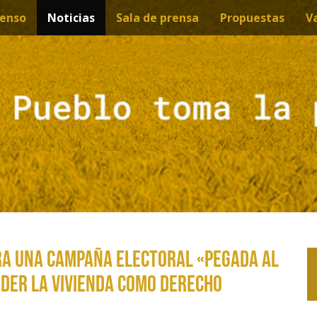
enso
Noticias
Sala de prensa
Propuestas
V
ra una campaña electoral «pegada al
nder la vivienda como derecho