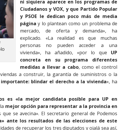
ni siquiera aparece en los programas de
Ciudadanos y VOX, y que Partido Popular
y PSOE le dedican poco más de media
página
y lo plantean como un problema de
mercado, de oferta y demanda», ha
explicado. «La realidad es que muchas
e
personas no pueden acceder a una
blo
vivienda», ha añadido, «por lo que
UP
concreta en su programa diferentes
medidas a llevar a cabo
, como el control
iviendas a construir, la garantía de suministros o la
 importante: blindar el derecho a la vivienda
», ha
os es «la mejor candidata posible para UP en
«la
mejor opción para representar a la provincia en
is que se avecina». El secretario general de Podemos
» ante los resultados de las elecciones de este
dades de recuperar los tres diputados y ojalá sea así,