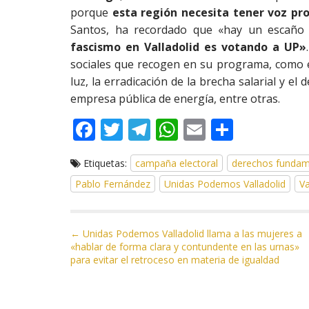
porque
esta región necesita tener voz pr
Santos, ha recordado que «hay un escaño
fascismo en Valladolid es votando a UP»
sociales que recogen en su programa, como el 
luz, la erradicación de la brecha salarial y el
empresa pública de energía, entre otras.
F
T
T
W
E
C
ac
w
el
h
m
o
Etiquetas:
campaña electoral
derechos fundam
e
itt
e
at
ai
m
Pablo Fernández
Unidas Podemos Valladolid
Va
b
er
gr
s
l
p
o
a
A
ar
N
o
m
p
ti
← Unidas Podemos Valladolid llama a las mujeres a
«hablar de forma clara y contundente en las urnas»
a
k
p
r
para evitar el retroceso en materia de igualdad
v
e
g