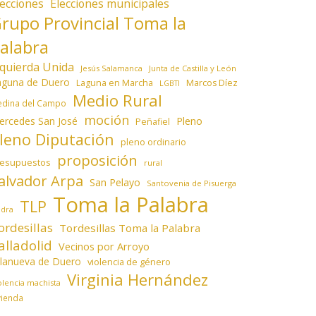
lecciones
Elecciones municipales
rupo Provincial Toma la
alabra
zquierda Unida
Jesús Salamanca
Junta de Castilla y León
aguna de Duero
Laguna en Marcha
Marcos Díez
LGBTI
Medio Rural
dina del Campo
moción
ercedes San José
Pleno
Peñafiel
leno Diputación
pleno ordinario
proposición
resupuestos
rural
alvador Arpa
San Pelayo
Santovenia de Pisuerga
Toma la Palabra
TLP
edra
ordesillas
Tordesillas Toma la Palabra
alladolid
Vecinos por Arroyo
llanueva de Duero
violencia de género
Virginia Hernández
olencia machista
vienda