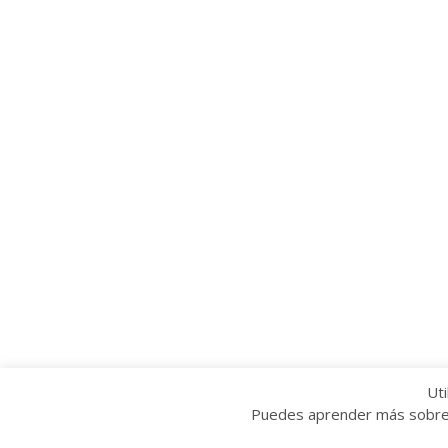
Uti
Puedes aprender más sobre q
Copyright © 2022 Grupo Provincial Toma la P